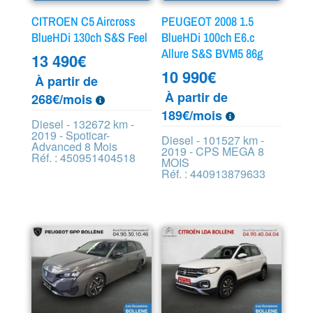
CITROEN C5 Aircross
PEUGEOT 2008 1.5
BlueHDi 130ch S&S Feel
BlueHDi 100ch E6.c
Allure S&S BVM5 86g
13 490
€
10 990
€
À partir de
À partir de
268€/mois
189€/mois
Diesel - 132672 km -
2019 - Spoticar-
Diesel - 101527 km -
Advanced 8 Mois
2019 - CPS MEGA 8
Réf. : 450951404518
MOIS
Réf. : 440913879633