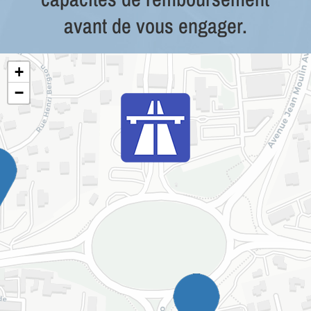
avant de vous engager.
+
−