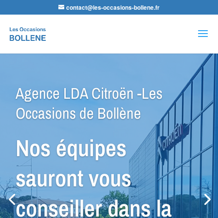
contact@les-occasions-bollene.fr
Recherche
de
produits
Agence LDA Citroën -Les
Occasions de Bollène
Nos équipes
sauront vous
conseiller dans la