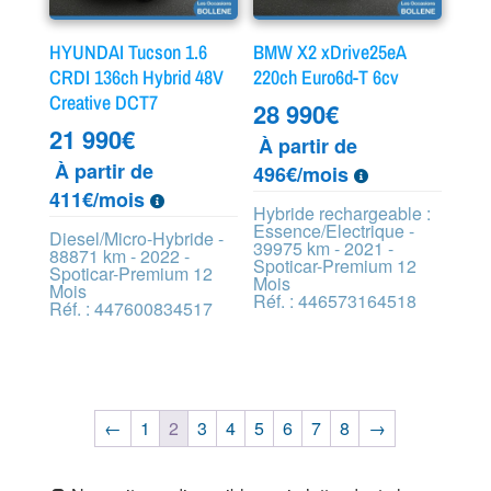
HYUNDAI Tucson 1.6
BMW X2 xDrive25eA
CRDI 136ch Hybrid 48V
220ch Euro6d-T 6cv
Creative DCT7
28 990
€
21 990
€
À partir de
À partir de
496€/mois
411€/mois
Hybride rechargeable :
Essence/Electrique -
Diesel/Micro-Hybride -
39975 km - 2021 -
88871 km - 2022 -
Spoticar-Premium 12
Spoticar-Premium 12
Mois
Mois
Réf. : 446573164518
Réf. : 447600834517
←
1
2
3
4
5
6
7
8
→