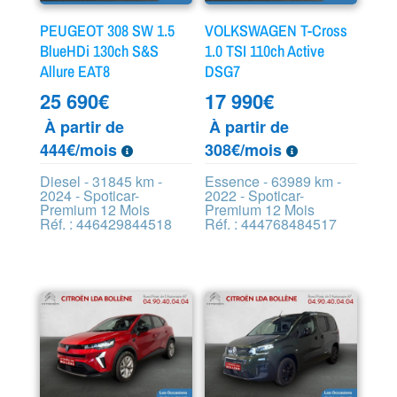
PEUGEOT 308 SW 1.5
VOLKSWAGEN T-Cross
BlueHDi 130ch S&S
1.0 TSI 110ch Active
Allure EAT8
DSG7
25 690
€
17 990
€
À partir de
À partir de
444€/mois
308€/mois
Diesel - 31845 km -
Essence - 63989 km -
2024 - Spoticar-
2022 - Spoticar-
Premium 12 Mois
Premium 12 Mois
Réf. : 446429844518
Réf. : 444768484517