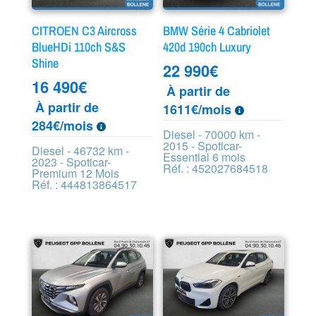
CITROEN C3 Aircross
BMW Série 4 Cabriolet
BlueHDi 110ch S&S
420d 190ch Luxury
Shine
22 990
€
16 490
€
À partir de
À partir de
1611€/mois
284€/mois
Diesel - 70000 km -
2015 - Spoticar-
Diesel - 46732 km -
Essential 6 mois
2023 - Spoticar-
Réf. : 452027684518
Premium 12 Mois
Réf. : 444813864517