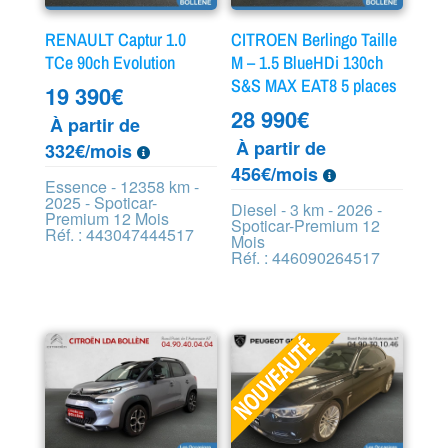
RENAULT Captur 1.0
CITROEN Berlingo Taille
TCe 90ch Evolution
M – 1.5 BlueHDi 130ch
S&S MAX EAT8 5 places
19 390
€
28 990
€
À partir de
À partir de
332€/mois
456€/mois
Essence - 12358 km -
2025 - Spoticar-
Diesel - 3 km - 2026 -
Premium 12 Mois
Spoticar-Premium 12
Réf. : 443047444517
Mois
Réf. : 446090264517