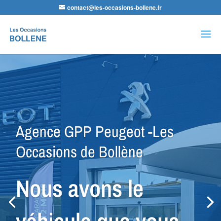
contact@les-occasions-bollene.fr
Recherche
de
produits
Agence VSP Occasions -Les
Occasions de Bollène
Petit Budget ou
Spécial Utilitaire,