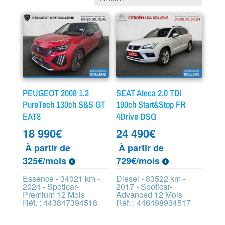
PEUGEOT 2008 1.2
SEAT Ateca 2.0 TDI
PureTech 130ch S&S GT
190ch Start&Stop FR
EAT8
4Drive DSG
18 990
€
24 490
€
À partir de
À partir de
325€/mois
729€/mois
Essence - 34021 km -
Diesel - 83522 km -
2024 - Spoticar-
2017 - Spoticar-
Premium 12 Mois
Advanced 12 Mois
Réf. : 443847394518
Réf. : 446498934517