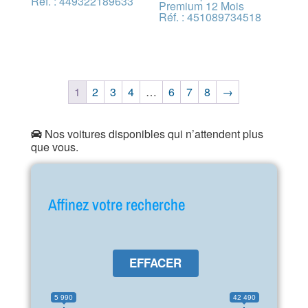
Réf. : 449322189633
Premium 12 Mois
Réf. : 451089734518
1
2
3
4
…
6
7
8
→
Nos voitures disponibles qui n’attendent plus
que vous.
Affinez votre recherche
EFFACER
5 990
42 490