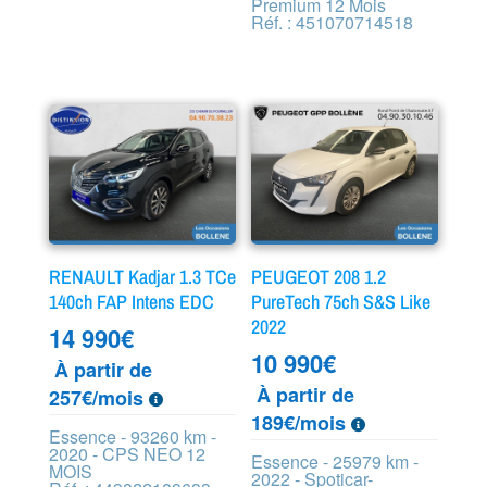
Premium 12 Mois
Réf. : 451070714518
RENAULT Kadjar 1.3 TCe
PEUGEOT 208 1.2
140ch FAP Intens EDC
PureTech 75ch S&S Like
2022
14 990
€
10 990
€
À partir de
À partir de
257€/mois
189€/mois
Essence - 93260 km -
2020 - CPS NEO 12
Essence - 25979 km -
MOIS
2022 - Spoticar-