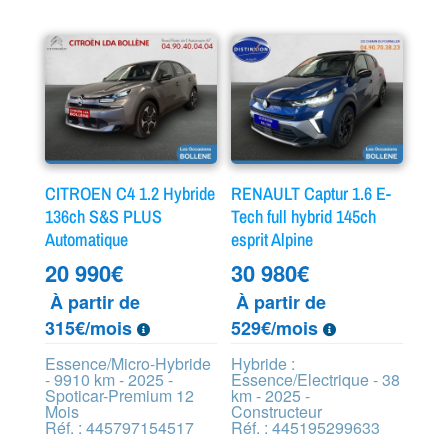
CITROEN C4 1.2 Hybride
RENAULT Captur 1.6 E-
136ch S&S PLUS
Tech full hybrid 145ch
Automatique
esprit Alpine
20 990
€
30 980
€
À partir de
À partir de
315€/mois
529€/mois
Essence/Micro-Hybride
Hybride :
- 9910 km - 2025 -
Essence/Electrique - 38
Spoticar-Premium 12
km - 2025 -
Mois
Constructeur
Réf. : 445797154517
Réf. : 445195299633