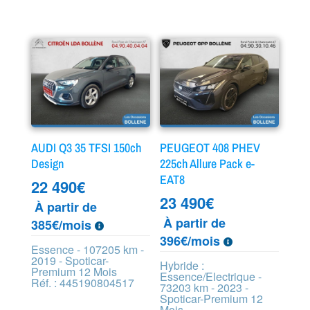
AUDI Q3 35 TFSI 150ch
PEUGEOT 408 PHEV
Design
225ch Allure Pack e-
EAT8
22 490
€
23 490
€
À partir de
À partir de
385€/mois
396€/mois
Essence - 107205 km -
2019 - Spoticar-
Hybride :
Premium 12 Mois
Essence/Electrique -
Réf. : 445190804517
73203 km - 2023 -
Spoticar-Premium 12
Mois