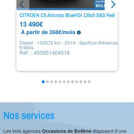
CITROEN C5 Aircross BlueHDi 130ch S&S Feel
PE
13 490
€
8
À partir de 268€/mois
À
Diesel - 132672 km - 2019 - Spoticar-Advanced
Di
8 Mois
6
Réf. : 450951404518
R
Nos services
Les trois agences
Occasions de Bollène
disposent d’une