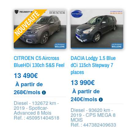
CITROEN C5 Aircross
DACIA Lodgy 1.5 Blue
BlueHDi 130ch S&S Feel
dCi 115ch Stepway 7
places
13 490
€
13 990
€
À partir de
À partir de
268€/mois
240€/mois
Diesel - 132672 km -
2019 - Spoticar-
Diesel - 93620 km -
Advanced 8 Mois
2019 - CPS MEGA 8
Réf. : 450951404518
MOIS
Réf. : 447382409633