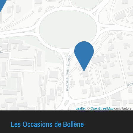
Leaflet
, ©
OpenStreetMap
contributors
Les Occasions de Bollène