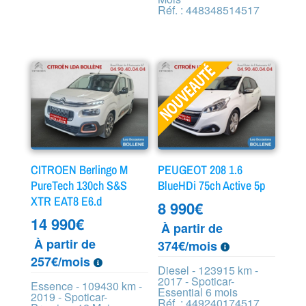
Réf. : 448348514517
CITROEN Berlingo M
PEUGEOT 208 1.6
PureTech 130ch S&S
BlueHDi 75ch Active 5p
XTR EAT8 E6.d
8 990
€
14 990
€
À partir de
À partir de
374€/mois
257€/mois
Diesel - 123915 km -
2017 - Spoticar-
Essence - 109430 km -
Essential 6 mois
2019 - Spoticar-
Réf. : 449240174517