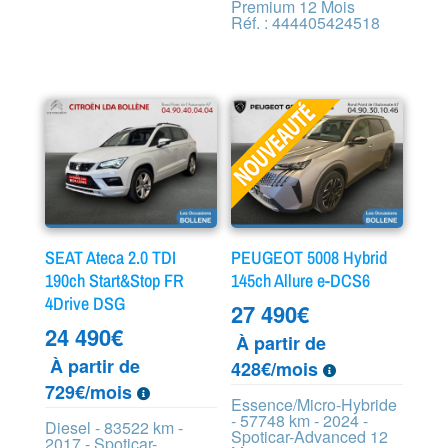
Premium 12 Mois
Réf. : 444405424518
SEAT Ateca 2.0 TDI
PEUGEOT 5008 Hybrid
190ch Start&Stop FR
145ch Allure e-DCS6
4Drive DSG
27 490
€
24 490
€
À partir de
À partir de
428€/mois
729€/mois
Essence/Micro-Hybride
- 57748 km - 2024 -
Diesel - 83522 km -
Spoticar-Advanced 12
2017 - Spoticar-