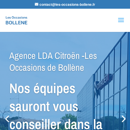
contact@les-occasions-bollene.fr
Recherche
de
produits
Agence VSP Occasions -Les
Occasions de Bollène
Petit Budget ou
Spécial Utilitaire,