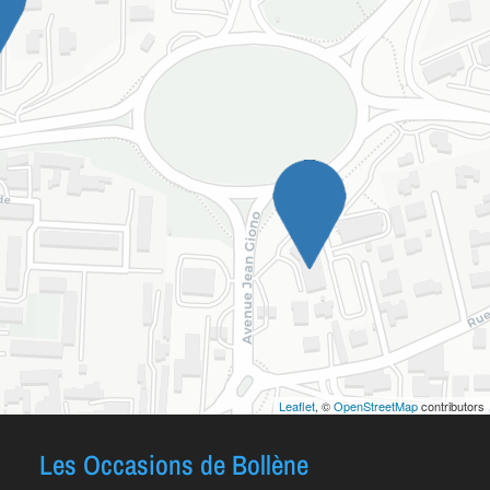
Leaflet
, ©
OpenStreetMap
contributors
Les Occasions de Bollène