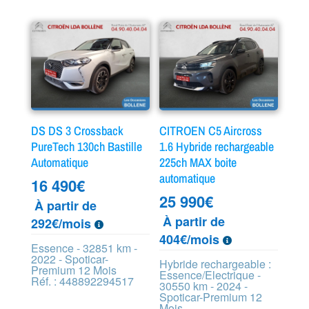
DS DS 3 Crossback
CITROEN C5 Aircross
PureTech 130ch Bastille
1.6 Hybride rechargeable
Automatique
225ch MAX boite
automatique
16 490
€
25 990
€
À partir de
À partir de
292€/mois
404€/mois
Essence - 32851 km -
2022 - Spoticar-
Hybride rechargeable :
Premium 12 Mois
Essence/Electrique -
Réf. : 448892294517
30550 km - 2024 -
Spoticar-Premium 12
Mois