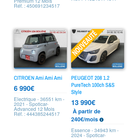
Premium 12 Mois
Réf. : 450691234517
CITROEN Ami Ami Ami
PEUGEOT 208 1.2
PureTech 100ch S&S
6 990
€
Style
Electrique - 36551 km -
13 990
€
2021 - Spoticar-
Advanced 12 Mois
À partir de
Réf. : 444385244517
240€/mois
Essence - 34943 km -
2024 - Spoticar-