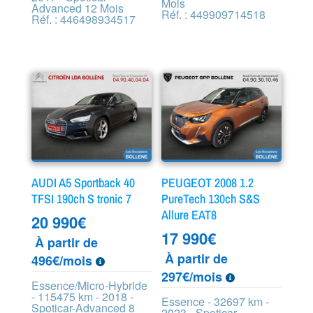
Mois
Advanced 12 Mois
Réf. : 449909714518
Réf. : 446498934517
AUDI A5 Sportback 40
PEUGEOT 2008 1.2
TFSI 190ch S tronic 7
PureTech 130ch S&S
Allure EAT8
20 990
€
17 990
€
À partir de
À partir de
496€/mois
297€/mois
Essence/Micro-Hybride
- 115475 km - 2018 -
Essence - 32697 km -
Spoticar-Advanced 8
2023 - Spoticar-