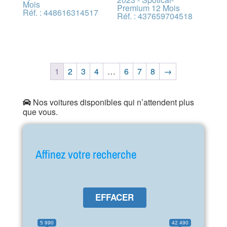
Mois
Premium 12 Mois
Réf. : 448616314517
Réf. : 437659704518
1
2
3
4
…
6
7
8
→
Nos voitures disponibles qui n’attendent plus
que vous.
Affinez votre recherche
EFFACER
5 990
42 490