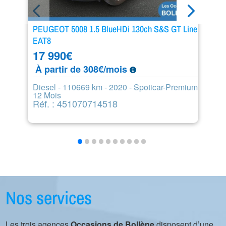
PEUGEOT 5008 1.5 BlueHDi 130ch S&S GT Line
BM
EAT8
2
17 990
€
À
À partir de 308€/mois
Di
m
Diesel - 110669 km - 2020 - Spoticar-Premium
R
12 Mois
Réf. : 451070714518
Nos services
Les trois agences
Occasions de Bollène
disposent d’une