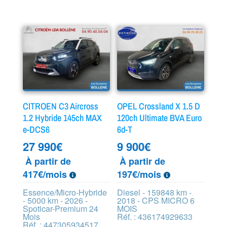
CITROEN C3 Aircross
OPEL Crossland X 1.5 D
1.2 Hybride 145ch MAX
120ch Ultimate BVA Euro
e-DCS6
6d-T
27 990
€
9 900
€
À partir de
À partir de
417€/mois
197€/mois
Essence/Micro-Hybride
Diesel - 159848 km -
- 5000 km - 2026 -
2018 - CPS MICRO 6
Spoticar-Premium 24
MOIS
Mois
Réf. : 436174929633
Réf. : 447305934517