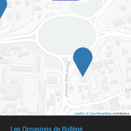
Leaflet
, ©
OpenStreetMap
contributors
Les Occasions de Bollène