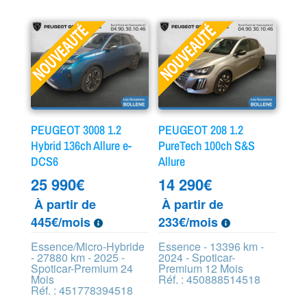
PEUGEOT 3008 1.2
PEUGEOT 208 1.2
Hybrid 136ch Allure e-
PureTech 100ch S&S
DCS6
Allure
25 990
€
14 290
€
À partir de
À partir de
445€/mois
233€/mois
Essence/Micro-Hybride
Essence - 13396 km -
- 27880 km - 2025 -
2024 - Spoticar-
Spoticar-Premium 24
Premium 12 Mois
Mois
Réf. : 450888514518
Réf. : 451778394518