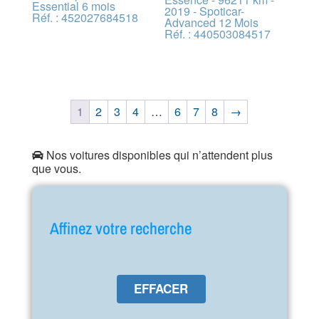
Essential 6 mois
2019 - Spoticar-
Réf. : 452027684518
Advanced 12 Mois
Réf. : 440503084517
1
2
3
4
…
6
7
8
→
Nos voitures disponibles qui n’attendent plus
que vous.
Affinez votre recherche
EFFACER