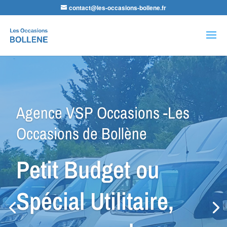
contact@les-occasions-bollene.fr
Recherche
de
produits
Agence LDA Citroën -Les
Occasions de Bollène
Nos équipes
sauront vous
conseiller dans la