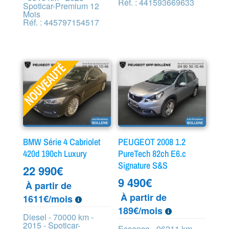
Réf. : 441593669633
Spoticar-Premium 12
Mois
Réf. : 445797154517
BMW Série 4 Cabriolet
PEUGEOT 2008 1.2
420d 190ch Luxury
PureTech 82ch E6.c
Signature S&S
22 990
€
9 490
€
À partir de
À partir de
1611€/mois
189€/mois
Diesel - 70000 km -
2015 - Spoticar-
Essence - 96211 km -