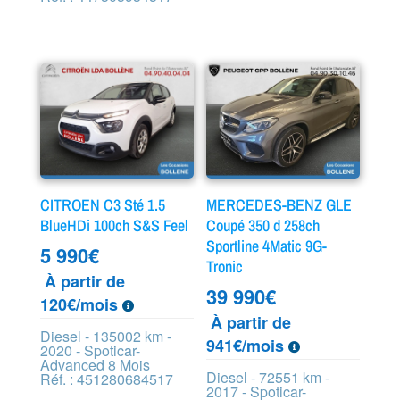
CITROEN C3 Sté 1.5
MERCEDES-BENZ GLE
BlueHDi 100ch S&S Feel
Coupé 350 d 258ch
Sportline 4Matic 9G-
5 990
€
Tronic
À partir de
39 990
€
120€/mois
À partir de
Diesel - 135002 km -
941€/mois
2020 - Spoticar-
Advanced 8 Mois
Diesel - 72551 km -
Réf. : 451280684517
2017 - Spoticar-