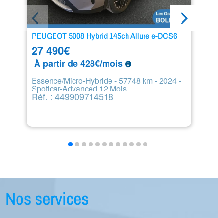
PEUGEOT 5008 Hybrid 145ch Allure e-DCS6
PE
27 490
€
8
À partir de 428€/mois
À
Essence/Micro-Hybride - 57748 km - 2024 -
Di
Spoticar-Advanced 12 Mois
6
Réf. : 449909714518
R
Nos services