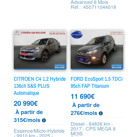
Advanced 8 Mois
Réf. : 450711044518
CITROEN C4 1.2 Hybride
FORD EcoSport 1.5 TDCi
136ch S&S PLUS
95ch FAP Titanium
Automatique
11 690
€
20 990
€
À partir de
À partir de
276€/mois
315€/mois
Diesel - 84836 km -
2017 - CPS MEGA 8
Essence/Micro-Hybride
MOIS
- 9910 km - 2025 -