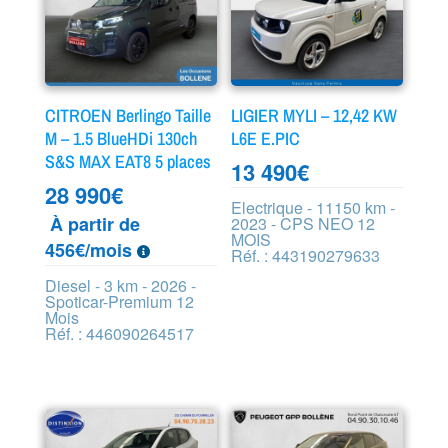
CITROEN Berlingo Taille
LIGIER MYLI – 12,42 KW
M – 1.5 BlueHDi 130ch
L6E E.PIC
S&S MAX EAT8 5 places
13 490
€
28 990
€
Electrique - 11150 km -
À partir de
2023 - CPS NEO 12
MOIS
456€/mois
Réf. : 443190279633
Diesel - 3 km - 2026 -
Spoticar-Premium 12
Mois
Réf. : 446090264517