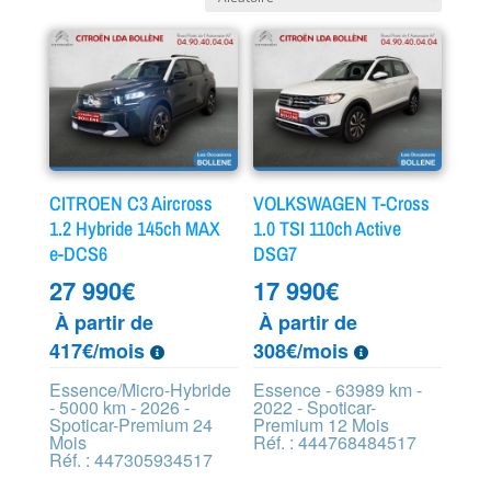
CITROEN C3 Aircross
VOLKSWAGEN T-Cross
1.2 Hybride 145ch MAX
1.0 TSI 110ch Active
e-DCS6
DSG7
27 990
€
17 990
€
À partir de
À partir de
417€/mois
308€/mois
Essence/Micro-Hybride
Essence - 63989 km -
- 5000 km - 2026 -
2022 - Spoticar-
Spoticar-Premium 24
Premium 12 Mois
Mois
Réf. : 444768484517
Réf. : 447305934517