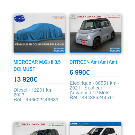
MICROCAR M.Go II 0.5
CITROEN Ami Ami Ami
DCI MUST
6 990
€
13 920
€
Electrique - 36551 km -
2021 - Spoticar-
Diesel - 12291 km -
Advanced 12 Mois
2023 -
Réf. : 444385244517
Réf. : 446602449633