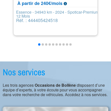
1
À partir de 240€/mois
À
Essence - 34943 km - 2024 - Spoticar-Premium
12 Mois
Di
Réf. : 444405424518
1
R
Nos services
Les trois agences
Occasions de Bollène
disposent d’une
équipe d’experts, à votre écoute pour vous accompagner
dans votre recherche de véhicules. Accédez à nos services.