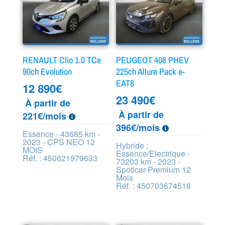
RENAULT Clio 1.0 TCe
PEUGEOT 408 PHEV
90ch Evolution
225ch Allure Pack e-
EAT8
12 890
€
23 490
€
À partir de
À partir de
221€/mois
396€/mois
Essence - 43685 km -
2023 - CPS NEO 12
Hybride :
MOIS
Essence/Electrique -
Réf. : 450621979633
73203 km - 2023 -
Spoticar-Premium 12
Mois
Réf. : 450703674518