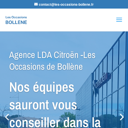
contact@les-occasions-bollene.fr
Recherche
de
produits
Agence VSP Occasions -Les
Occasions de Bollène
Petit Budget ou
Spécial Utilitaire,