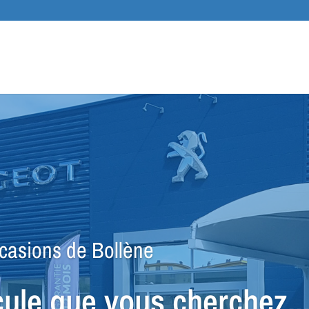
Recher
de
produit
ccasions de Bollène