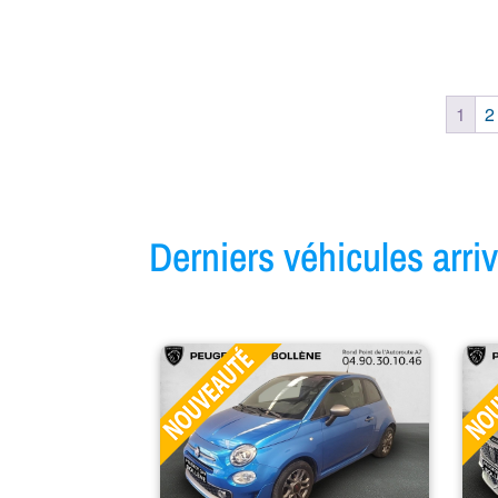
1
2
Derniers véhicules arr