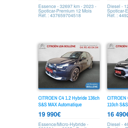
Essence - 32697 km - 2023 -
Diesel - 1
Spoticar-Premium 12 Mois
Spoticar-E
Réf. : 437659704518
Réf. : 44
CITROEN C4 1.2 Hybride 136ch
CITROEN C
S&S MAX Automatique
110ch S&S
19 990
€
16 490
Essence/Micro-Hybride -
Diesel - 4