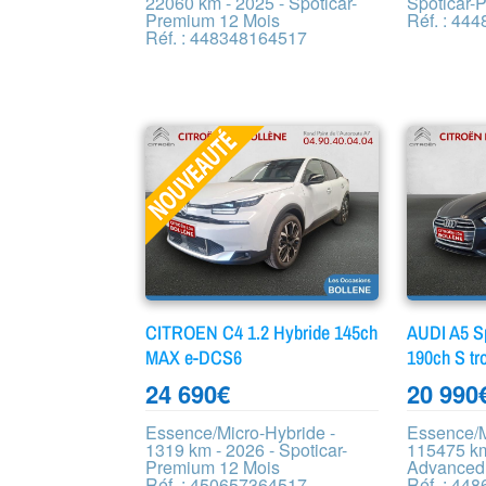
22060 km - 2025 - Spoticar-
Spoticar-
Premium 12 Mois
Réf. : 44
Réf. : 448348164517
CITROEN C4 1.2 Hybride 145ch
AUDI A5 S
MAX e-DCS6
190ch S tr
24 690
€
20 990
Essence/Micro-Hybride -
Essence/M
1319 km - 2026 - Spoticar-
115475 km
Premium 12 Mois
Advanced
Réf. : 450657364517
Réf. : 44