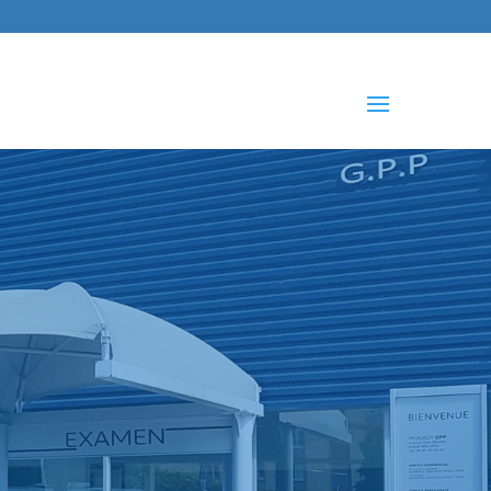
che
s