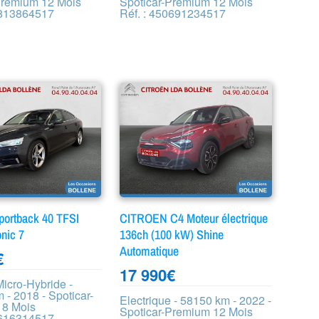
Premium 12 Mois
Spoticar-Premium 12 Mois
4813864517
Réf. : 450691234517
portback 40 TFSI
CITROEN C4 Moteur électrique
onic 7
136ch (100 kW) Shine
Automatique
€
17 990
€
icro-Hybride -
 - 2018 - Spoticar-
Electrique - 58150 km - 2022 -
 8 Mois
Spoticar-Premium 12 Mois
8616314517