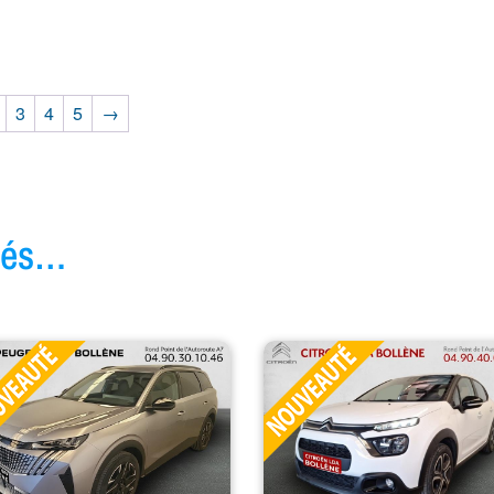
3
4
5
→
ivés…