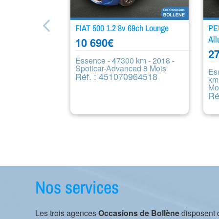
FIAT 500 1.2 8v 69ch Lounge
PE
All
10 690
€
27
Essence - 47300 km - 2018 -
Spoticar-Advanced 8 Mois
Es
Réf. : 451070964518
km
Mo
Ré
Nos services
Les trois agences
Occasions de Bollène
disposent 