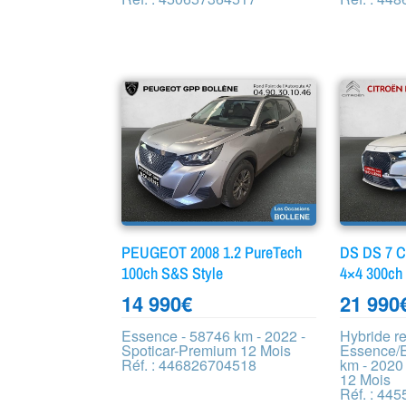
PEUGEOT 2008 1.2 PureTech
DS DS 7 
100ch S&S Style
4×4 300ch
14 990
€
21 990
Essence - 58746 km - 2022 -
Hybride r
Spoticar-Premium 12 Mois
Essence/E
Réf. : 446826704518
km - 2020
12 Mois
Réf. : 44