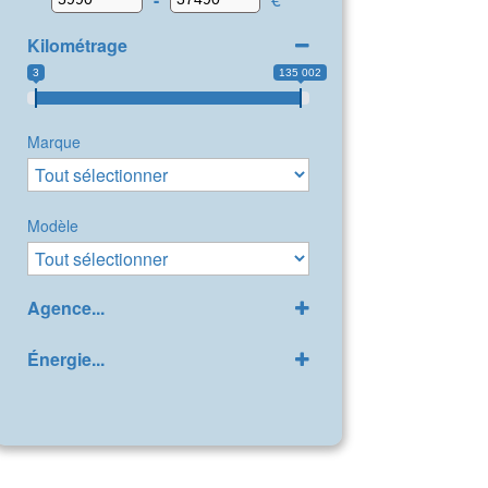
Kilométrage
3
135 002
Marque
Modèle
Agence...
GPP Peugeot Bollène
(8)
Énergie...
LDA Citroën Bollène
(42)
Diesel
(16)
Diesel/Micro-Hybride
(1)
Electrique
(2)
Essence
(16)