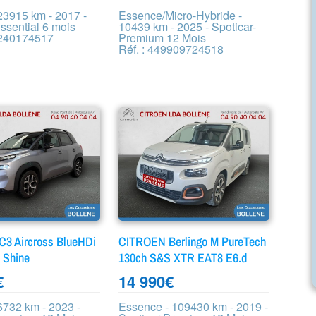
23915 km - 2017 -
Essence/Micro-Hybride -
ssential 6 mois
10439 km - 2025 - Spoticar-
9240174517
Premium 12 Mois
Réf. : 449909724518
3 Aircross BlueHDi
CITROEN Berlingo M PureTech
 Shine
130ch S&S XTR EAT8 E6.d
€
14 990
€
6732 km - 2023 -
Essence - 109430 km - 2019 -