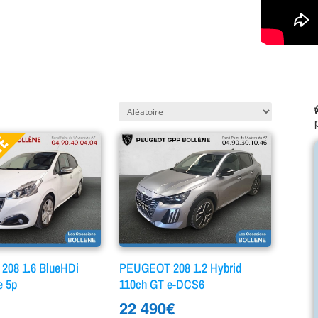
08 1.6 BlueHDi
PEUGEOT 208 1.2 Hybrid
e 5p
110ch GT e-DCS6
22 490
€