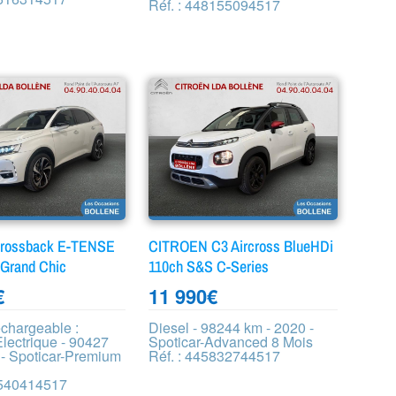
Réf. : 448155094517
Crossback E-TENSE
CITROEN C3 Aircross BlueHDi
 Grand Chic
110ch S&S C-Series
€
11 990
€
echargeable :
Diesel - 98244 km - 2020 -
lectrique - 90427
Spoticar-Advanced 8 Mois
 - Spoticar-Premium
Réf. : 445832744517
5540414517