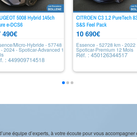
UGEOT 5008 Hybrid 145ch
CITROEN C3 1.2 PureTech 8
ure e-DCS6
S&S Feel Pack
 490
€
10 690
€
sence/Micro-Hybride - 57748
Essence - 52728 km - 2022 
 - 2024 - Spoticar-Advanced 12
Spoticar-Premium 12 Mois
Réf. : 450126344517
is
f. : 449909714518
d’une équipe d’experts, à votre écoute pour vous accompagner 