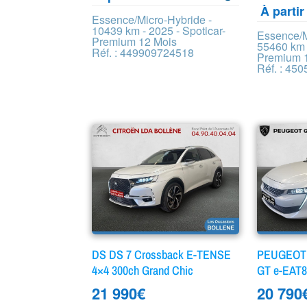
À parti
Essence/Micro-Hybride -
10439 km - 2025 - Spoticar-
Essence/M
Premium 12 Mois
55460 km -
Réf. : 449909724518
Premium 
Réf. : 45
DS DS 7 Crossback E-TENSE
PEUGEOT 
4×4 300ch Grand Chic
GT e-EAT
21 990
€
20 790