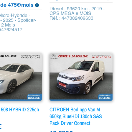
r de 475€/mois
Diesel - 93620 km - 2019 -
CPS MEGA 8 MOIS
icro-Hybride -
Réf. : 447382409633
 2025 - Spoticar-
12 Mois
0547624517
508 HYBRID 225ch
CITROEN Berlingo Van M
8
650kg BlueHDi 130ch S&S
Pack Driver Connect
€