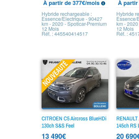
À partir de 377€/mois
À parti
Hybride rechargeable :
Hybride r
Essence/Electrique - 90427
Essence/E
km - 2020 - Spoticar-Premium
km - 2020
12 Mois
12 Mois
Réf. : 445540414517
Réf. : 45
CITROEN C5 Aircross BlueHDi
RENAULT A
130ch S&S Feel
145ch RS 
13 490
€
20 690