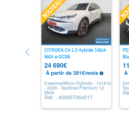
CITROEN C4 1.2 Hybride 145ch
PE
MAX e-DCS6
Bl
24 690
€
11
À partir de 391€/mois
À 
Essence/Micro-Hybride - 1319 km
Die
- 2026 - Spoticar-Premium 12
Sp
Ré
Mois
Réf. : 450657364517