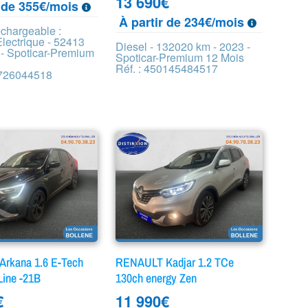
13 690
€
r de 355€/mois
À partir de 234€/mois
echargeable :
lectrique - 52413
Diesel - 132020 km - 2023 -
 - Spoticar-Premium
Spoticar-Premium 12 Mois
Réf. : 450145484517
1726044518
rkana 1.6 E-Tech
RENAULT Kadjar 1.2 TCe
Line -21B
130ch energy Zen
€
11 990
€