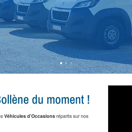
 vous conseiller dans l
ule...
ollène du moment !
os
Véhicules d’Occasions
répartis sur nos