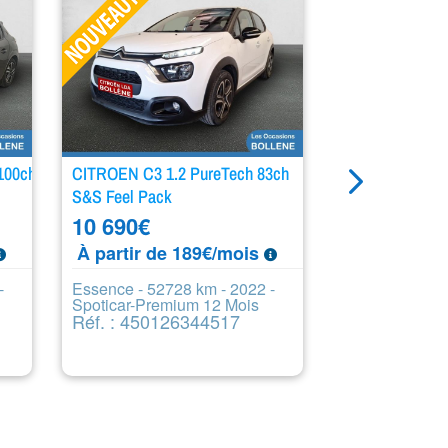
100ch
CITROEN C3 1.2 PureTech 83ch
PEUGEOT 208 1
S&S Feel Pack
S&S Style
10 690
€
13 990
€
À partir de 189€/mois
À partir de
-
Essence - 52728 km - 2022 -
Essence - 349
Spoticar-Premium 12 Mois
Spoticar-Prem
Réf. : 450126344517
Réf. : 4444