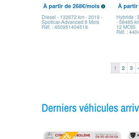
À partir de 268€/mois
À parti
Diesel - 132672 km - 2019 -
Hybride :
Spoticar-Advanced 8 Mois
- 58485 k
Réf. : 450951404518
12 MOIS
Réf. : 44
1
2
3
Derniers véhicules arr