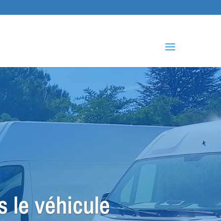
che
s