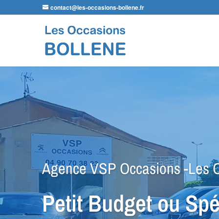
contact@les-occasions-bollene.fr
Agence LDA Citroën -Les Occa