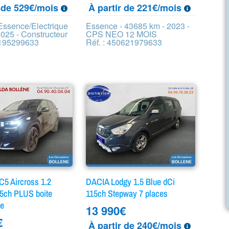
r de 529€/mois
À partir de 221€/mois
 Essence/Electrique
Essence - 43685 km - 2023 -
2025 - Constructeur
CPS NEO 12 MOIS
5195299633
Réf. : 450621979633
5 Aircross 1.2
DACIA Lodgy 1.5 Blue dCi
45ch PLUS boite
115ch Stepway 7 places
ue
13 990
€
€
À partir de 240€/mois