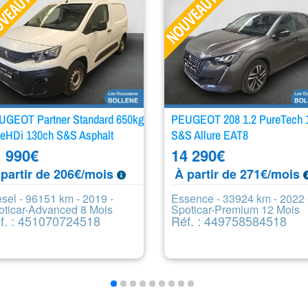
UGEOT Partner Standard 650kg
PEUGEOT 208 1.2 PureTech 
ueHDi 130ch S&S Asphalt
S&S Allure EAT8
 990
€
14 290
€
partir de 206€/mois
À partir de 271€/mois
sel - 96151 km - 2019 -
Essence - 33924 km - 2022 
oticar-Advanced 8 Mois
Spoticar-Premium 12 Mois
f. : 451070724518
Réf. : 449758584518