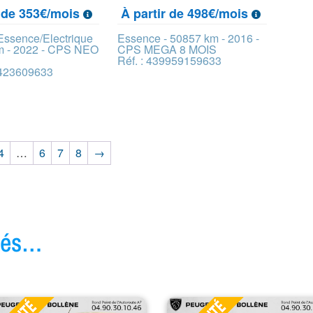
r de 353€/mois
À partir de 498€/mois
 Essence/Electrique
Essence - 50857 km - 2016 -
m - 2022 - CPS NEO
CPS MEGA 8 MOIS
Réf. : 439959159633
0423609633
4
…
6
7
8
→
ivés…