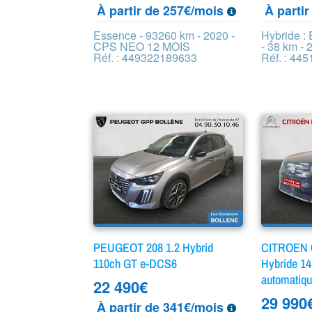
À partir de 257€/mois
À parti
Essence - 93260 km - 2020 -
Hybride :
CPS NEO 12 MOIS
- 38 km - 
Réf. : 449322189633
Réf. : 44
PEUGEOT 208 1.2 Hybrid
CITROEN C
110ch GT e-DCS6
Hybride 1
automatiq
22 490
€
29 990
À partir de 341€/mois