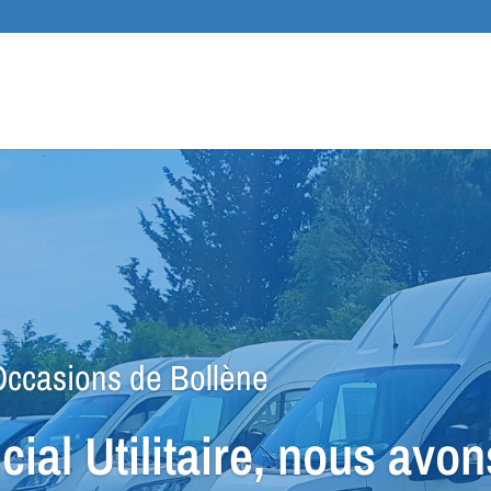
Recher
de
produit
sions de Bollène