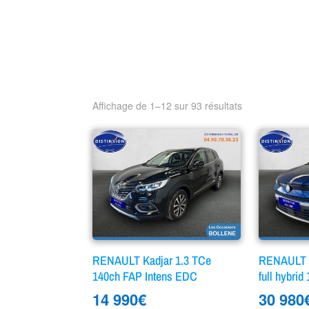
Affichage de 1–12 sur 93 résultats
RENAULT Kadjar 1.3 TCe
RENAULT C
140ch FAP Intens EDC
full hybrid
14 990
€
30 980