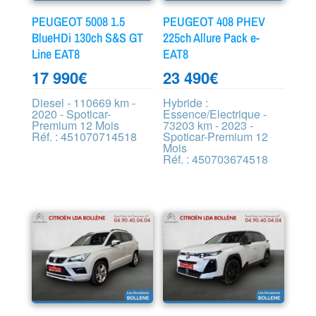
PEUGEOT 5008 1.5
PEUGEOT 408 PHEV
BlueHDi 130ch S&S GT
225ch Allure Pack e-
Line EAT8
EAT8
17 990
€
23 490
€
Diesel - 110669 km -
Hybride :
2020 - Spoticar-
Essence/Electrique -
Premium 12 Mois
73203 km - 2023 -
Réf. : 451070714518
Spoticar-Premium 12
Mois
Réf. : 450703674518