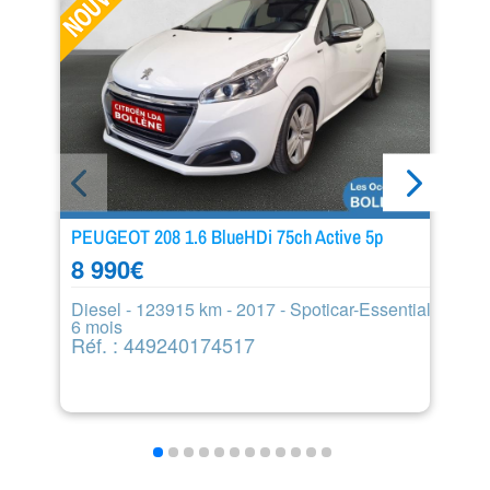
PEUGEOT 208 1.6 BlueHDi 75ch Active 5p
PE
8 990
€
2
Diesel - 123915 km - 2017 - Spoticar-Essential
Es
6 mois
S
Réf. : 449240174517
R