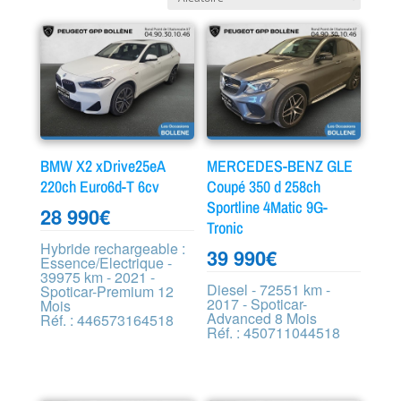
BMW X2 xDrive25eA
MERCEDES-BENZ GLE
220ch Euro6d-T 6cv
Coupé 350 d 258ch
Sportline 4Matic 9G-
28 990
€
Tronic
Hybride rechargeable :
39 990
€
Essence/Electrique -
39975 km - 2021 -
Diesel - 72551 km -
Spoticar-Premium 12
2017 - Spoticar-
Mois
Advanced 8 Mois
Réf. : 446573164518
Réf. : 450711044518