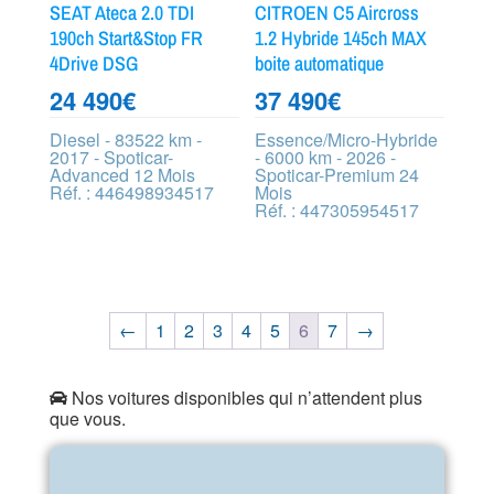
SEAT Ateca 2.0 TDI
CITROEN C5 Aircross
190ch Start&Stop FR
1.2 Hybride 145ch MAX
4Drive DSG
boite automatique
24 490
€
37 490
€
Diesel - 83522 km -
Essence/Micro-Hybride
2017 - Spoticar-
- 6000 km - 2026 -
Advanced 12 Mois
Spoticar-Premium 24
Réf. : 446498934517
Mois
Réf. : 447305954517
←
1
2
3
4
5
6
7
→
Nos voitures disponibles qui n’attendent plus
que vous.