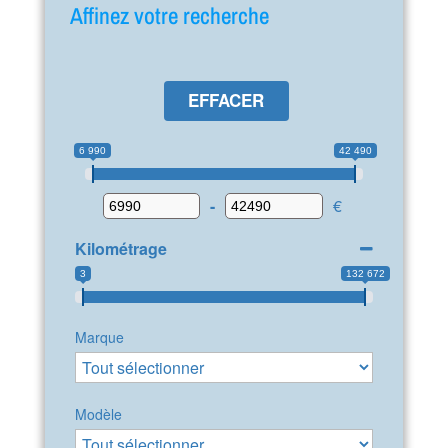
Affinez votre recherche
EFFACER
6 990
42 490
-
€
Kilométrage
3
132 672
Marque
Modèle