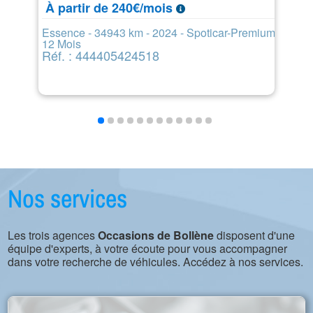
À partir de 240€/mois
Di
Ré
Essence - 34943 km - 2024 - Spoticar-Premium
12 Mois
Réf. : 444405424518
Nos services
Les trois agences
Occasions de Bollène
disposent d'une
équipe d'experts, à votre écoute pour vous accompagner
dans votre recherche de véhicules. Accédez à nos services.