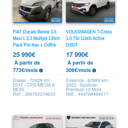
FIAT Ducato Benne 3.5
VOLKSWAGEN T-Cross
Maxi L 2.3 Multijet 130ch
1.0 TSI 110ch Active
Pack Pro Nav + Coffre
DSG7
25 990
€
17 990
€
À partir de
À partir de
773€/mois
308€/mois
Diesel - 72429 km -
Essence - 63989 km -
2017 - CPS MEGA 8
2022 - Spoticar-
MOIS
Premium 12 Mois
Réf. : 366702219633
Réf. : 444768484517