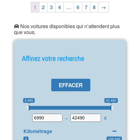
1
2
3
4
…
6
7
8
→
Nos voitures disponibles qui n’attendent plus
que vous.
Affinez votre recherche
EFFACER
6 990
42 490
-
€
Kilométrage
3
159 848