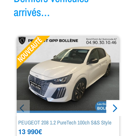
Hybride rechargeable :
arrivés…
Essence/Electrique
(9)
PEUGEOT 208 1.2 PureTech 100ch S&S Style
LI
13 990
€
1