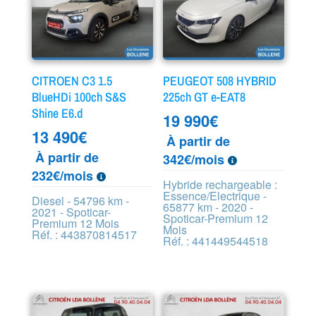
CITROEN C3 1.5
PEUGEOT 508 HYBRID
BlueHDi 100ch S&S
225ch GT e-EAT8
Shine E6.d
19 990
€
13 490
€
À partir de
À partir de
342€/mois
232€/mois
Hybride rechargeable :
Essence/Electrique -
Diesel - 54796 km -
65877 km - 2020 -
2021 - Spoticar-
Spoticar-Premium 12
Premium 12 Mois
Mois
Réf. : 443870814517
Réf. : 441449544518