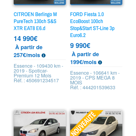
CITROEN Berlingo M
FORD Fiesta 1.0
PureTech 130ch S&S
EcoBoost 100ch
XTR EAT8 E6.d
Stop&Start ST-Line 3p
Euro6.2
14 990
€
9 990
€
À partir de
À partir de
257€/mois
199€/mois
Essence - 109430 km -
2019 - Spoticar-
Essence - 106641 km -
Premium 12 Mois
2019 - CPS MEGA 8
Réf. : 450691234517
MOIS
Réf. : 444201539633