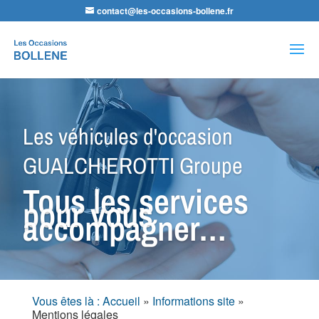
contact@les-occasions-bollene.fr
Recherche
de
produits
Les véhicules d'occasion
GUALCHIEROTTI Groupe
Tous les services
pour vous
accompagner…
Vous êtes là : Accueil
»
Informations site
»
Mentions légales