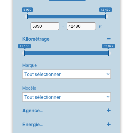
5 990
42 490
-
€
Kilométrage
11 150
62 899
Marque
Modèle
Agence...
LDA Citroën Bollène
(40)
Énergie...
VAUCLUSE SANS PERMIS
(1)