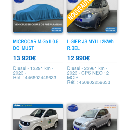
MICROCAR M.Go II 0.5
LIGIER JS MYLI 12KWh
DCI MUST
R.BEL
13 920
€
12 990
€
Diesel - 12291 km -
Diesel - 22961 km -
2023 -
2023 - CPS NEO 12
Réf. : 446602449633
MOIS
Réf. : 450802259633