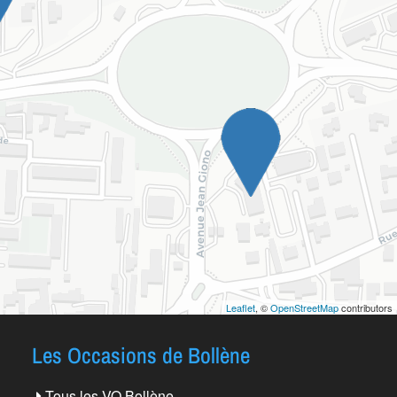
Leaflet
, ©
OpenStreetMap
contributors
Les Occasions de Bollène
Tous les VO Bollène