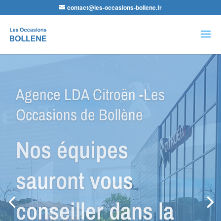
contact@les-occasions-bollene.fr
Recherche
de
produits
Agence GPP Peugeot -Les
Occasions de Bollène
Nous avons le