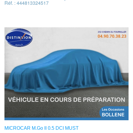
Réf. : 444813324517
MICROCAR M.Go II 0.5 DCI MUST