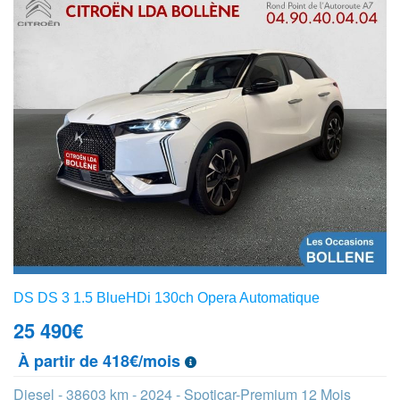
DS DS 3 1.5 BlueHDi 130ch Opera Automatique
25 490
€
À partir de 418€/mois
Diesel - 38603 km - 2024 - Spoticar-Premium 12 Mois