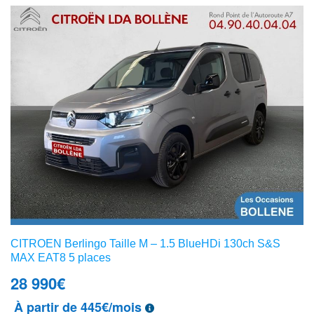
CITROEN Berlingo Taille M – 1.5 BlueHDi 130ch S&S
MAX EAT8 5 places
28 990
€
À partir de 445€/mois