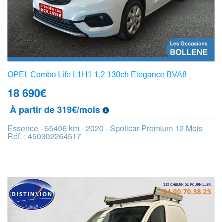
OPEL Combo Life L1H1 1.2 130ch Elegance BVA8
18 690
€
À partir de 319€/mois
Essence - 55406 km - 2020 - Spoticar-Premium 12 Mois
Réf. : 450302264517