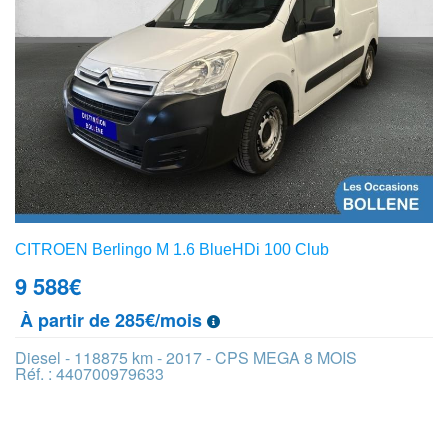
CITROEN Berlingo M 1.6 BlueHDi 100 Club
9 588
€
À partir de 285€/mois
Diesel - 118875 km - 2017 - CPS MEGA 8 MOIS
Réf. : 440700979633