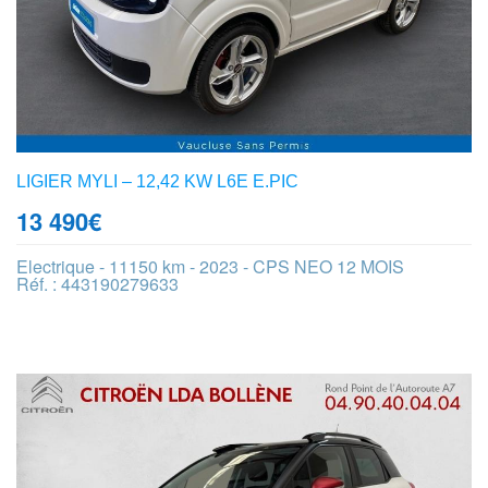
LIGIER MYLI – 12,42 KW L6E E.PIC
13 490
€
Electrique - 11150 km - 2023 - CPS NEO 12 MOIS
Réf. : 443190279633