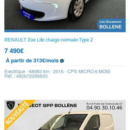
RENAULT Zoe Life charge normale Type 2
7 490
€
À partir de 313€/mois
Electrique - 68983 km - 2016 - CPS MICRO 6 MOIS
Réf. : 450672299633