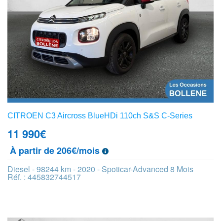
CITROEN C3 Aircross BlueHDi 110ch S&S C-Series
11 990
€
À partir de 206€/mois
Diesel - 98244 km - 2020 - Spoticar-Advanced 8 Mois
Réf. : 445832744517