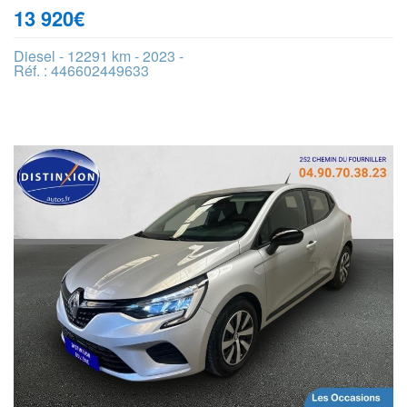
13 920
€
Diesel - 12291 km - 2023 -
Réf. : 446602449633