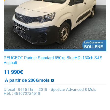
PEUGEOT Partner Standard 650kg BlueHDi 130ch S&S
Asphalt
11 990
€
À partir de 206€/mois
Diesel - 96151 km - 2019 - Spoticar-Advanced 8 Mois
Réf. : 451070724518