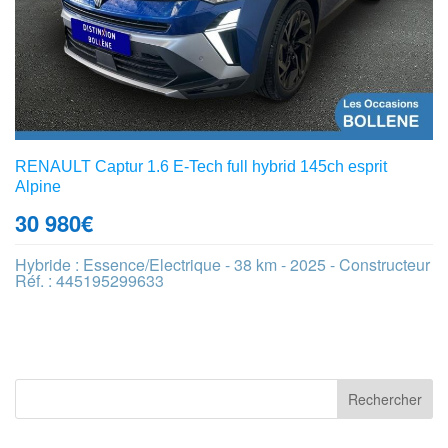
RENAULT Captur 1.6 E-Tech full hybrid 145ch esprit
Alpine
30 980
€
Hybride : Essence/Electrique - 38 km - 2025 - Constructeur
Réf. : 445195299633