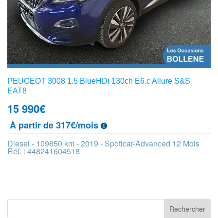
PEUGEOT 3008 1.5 BlueHDi 130ch E6.c Allure S&S
EAT8
15 990
€
À partir de 317€/mois
Diesel - 109850 km - 2019 - Spoticar-Advanced 12 Mois
Réf. : 448241604518