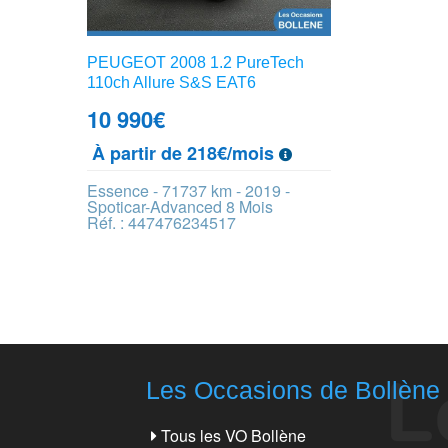
PEUGEOT 2008 1.2 PureTech
110ch Allure S&S EAT6
10 990
€
À partir de 218€/mois
Essence - 71737 km - 2019 -
Spoticar-Advanced 8 Mois
Réf. : 447476234517
Les Occasions de Bollène
Tous les VO Bollène