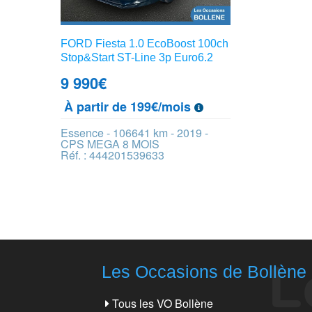
FORD Fiesta 1.0 EcoBoost 100ch
Stop&Start ST-Line 3p Euro6.2
9 990
€
À partir de 199€/mois
Essence - 106641 km - 2019 -
CPS MEGA 8 MOIS
Réf. : 444201539633
Les Occasions de Bollène
Tous les VO Bollène