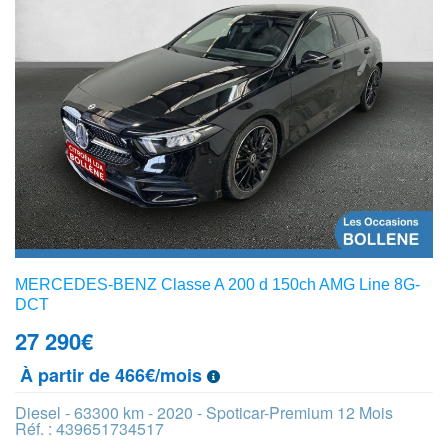
MERCEDES-BENZ Classe A 200 d 150ch AMG Line 8G-
DCT
27 290
€
À partir de 466€/mois
Diesel - 63300 km - 2020 - Spoticar-Premium 12 Mois
Réf. : 439651734517