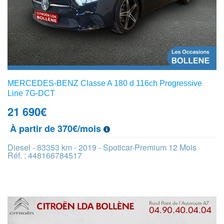
MERCEDES-BENZ Classe A 180 d 116ch Progressive
Line 7G-DCT
21 690
€
À partir de 370€/mois
Diesel - 83353 km - 2019 - Spoticar-Premium 12 Mois
Réf. : 448166784517