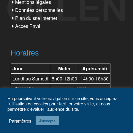
Mentions légales
Données personnelles
Plan du site Internet
Accès Privé
Horaires
Jour
Matin
Après-midi
Lundi au Samedi
8h00-12h00
14h00-18h30
Dimanche
Fermé
En poursuivant votre navigation sur ce site, vous acceptez
l’utilisation de cookies pour faciliter votre visite, et nous
permettre d’évaluer l’audience du site.
Paramètres
J'accepte
© Copyright 2022
GGP Peugeot Bollène, LDA Citroën Bollène, VSP
Bollène, Les Véhicules d'occasion
. Réalisation
Eric DANIELOU