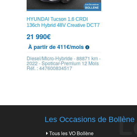
HYUNDAI Tucson 1.6 CRDI
136ch Hybrid 48V Creative DCT7
21 990
€
À partir de 411€/mois
Diesel/Micro-Hybride - 88871 km -
2022 - Spoticar-Premium 12 Mois
Réf. : 447600834517
Les Occasions de Bollène
Tous les VO Bollène