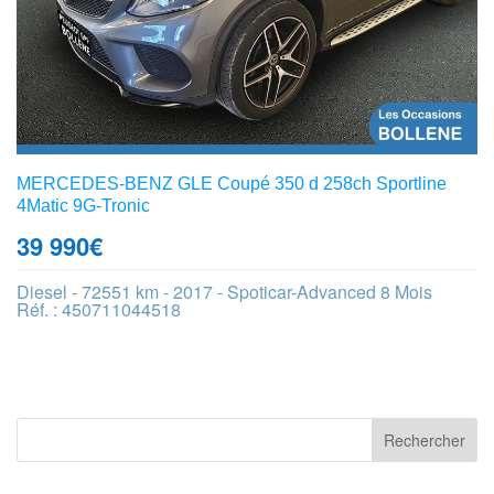
MERCEDES-BENZ GLE Coupé 350 d 258ch Sportline
4Matic 9G-Tronic
39 990
€
Diesel - 72551 km - 2017 - Spoticar-Advanced 8 Mois
Réf. : 450711044518