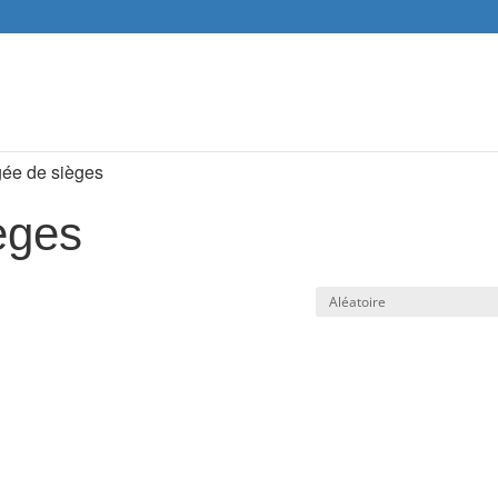
Recher
de
produit
gée de sièges
èges