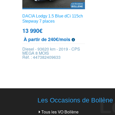
DACIA Lodgy 1.5 Blue dCi 115ch
Stepway 7 places
13 990
€
À partir de 240€/mois
Diesel - 93620 km - 2019 - CPS
MEGA 8 MOIS
Réf. : 447382409633
Les Occasions de Bollène
Tous les VO Bollène