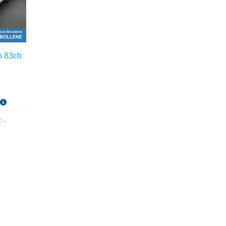
h 83ch
s
 -