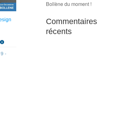
Bollène du moment !
Commentaires
esign
récents
s
9 -