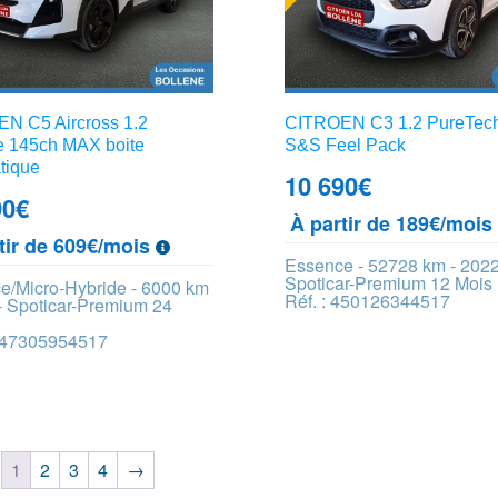
N C5 Aircross 1.2
CITROEN C3 1.2 PureTec
e 145ch MAX boite
S&S Feel Pack
tique
10 690
€
90
€
À partir de 189€/moi
tir de 609€/mois
Essence - 52728 km - 2022
Spoticar-Premium 12 Mois
e/Micro-Hybride - 6000 km
Réf. : 450126344517
- Spoticar-Premium 24
 447305954517
1
2
3
4
→