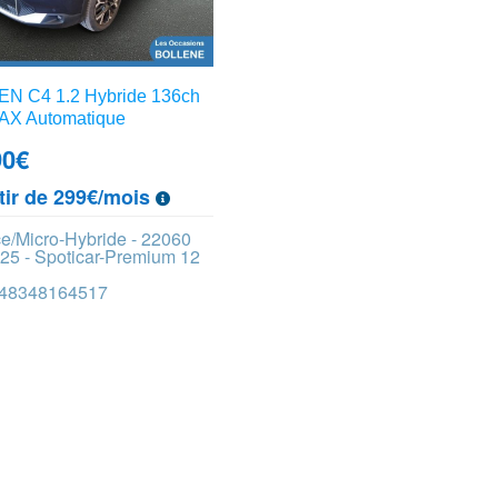
N C4 1.2 Hybride 136ch
X Automatique
90
€
tir de 299€/mois
e/Micro-Hybride - 22060
25 - Spoticar-Premium 12
 448348164517