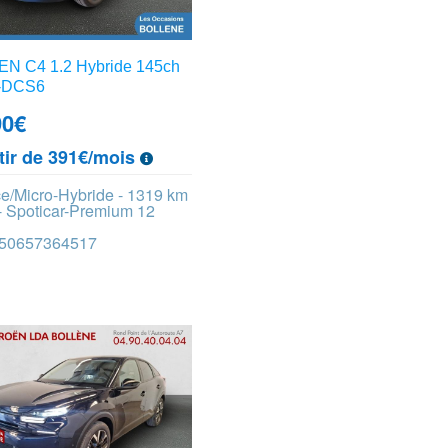
N C4 1.2 Hybride 145ch
-DCS6
90
€
tir de 391€/mois
e/Micro-Hybride - 1319 km
- Spoticar-Premium 12
 450657364517