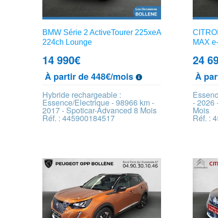
BMW Série 2 ActiveTourer 225xeA
CITROE
224ch Lounge
MAX e
14 990
€
24 6
À partir de 448€/mois
À par
Hybride rechargeable :
Essenc
Essence/Electrique - 98966 km -
- 2026 
2017 - Spoticar-Advanced 8 Mois
Mois
Réf. : 445900184517
Réf. :