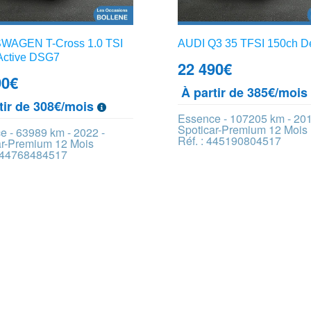
WAGEN T-Cross 1.0 TSI
AUDI Q3 35 TFSI 150ch D
Active DSG7
22 490
€
90
€
À partir de 385€/moi
tir de 308€/mois
Essence - 107205 km - 201
Spoticar-Premium 12 Mois
e - 63989 km - 2022 -
Réf. : 445190804517
ar-Premium 12 Mois
 444768484517