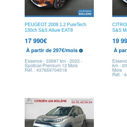
PEUGEOT 2008 1.2 PureTech
CITROE
130ch S&S Allure EAT8
S&S MA
17 990
€
19 9
À partir de 297€/mois
À par
Essence - 32697 km - 2023 -
Essenc
Spoticar-Premium 12 Mois
km - 20
Réf. : 437659704518
Mois
Réf. :