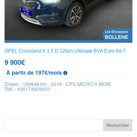
OPEL Crossland X 1.5 D 120ch Ultimate BVA Euro 6d-T
9 900
€
À partir de 197€/mois
Diesel - 159848 km - 2018 - CPS MICRO 6 MOIS
Réf. : 436174929633