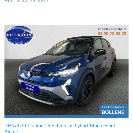
Réf. : 443047444517
RENAULT Captur 1.6 E-Tech full hybrid 145ch esprit
Alpine