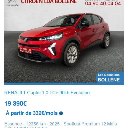
RENAULT Captur 1.0 TCe 90ch Evolution
19 390
€
À partir de 332€/mois
Essence - 12358 km - 2025 - Spoticar-Premium 12 Mois