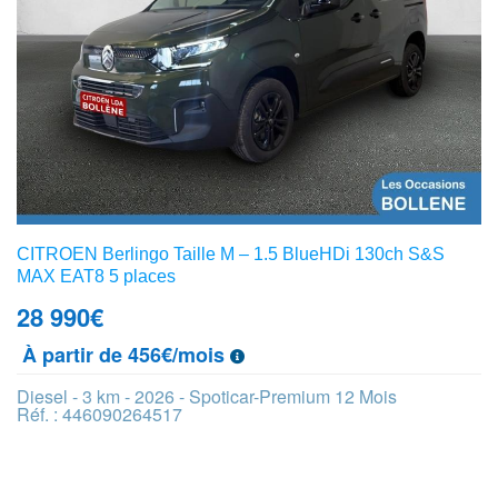
CITROEN Berlingo Taille M – 1.5 BlueHDi 130ch S&S
MAX EAT8 5 places
28 990
€
À partir de 456€/mois
Diesel - 3 km - 2026 - Spoticar-Premium 12 Mois
Réf. : 446090264517