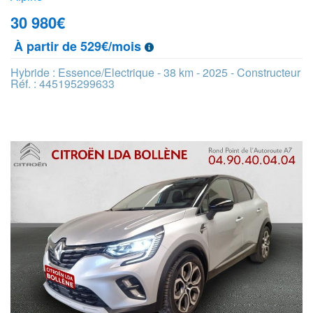
30 980
€
À partir de 529€/mois
Hybride : Essence/Electrique - 38 km - 2025 - Constructeur
Réf. : 445195299633