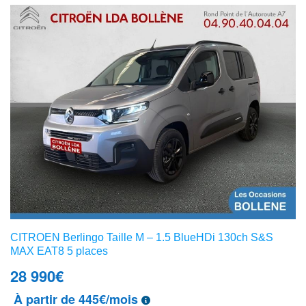
CITROEN Berlingo Taille M – 1.5 BlueHDi 130ch S&S
MAX EAT8 5 places
28 990
€
À partir de 445€/mois