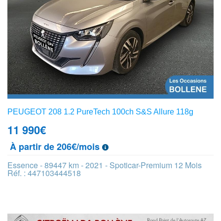
PEUGEOT 208 1.2 PureTech 100ch S&S Allure 118g
11 990
€
À partir de 206€/mois
Essence - 89447 km - 2021 - Spoticar-Premium 12 Mois
Réf. : 447103444518