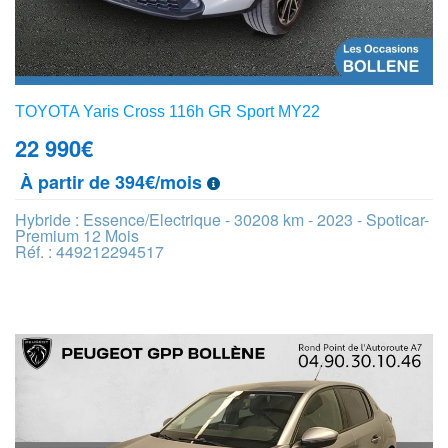
TOYOTA Yaris Cross 116h GR Sport MY22
22 990
€
À partir de 394€/mois
Hybride : Essence/Electrique - 30208 km - 2023 - Spoticar-
Premium 12 Mois
Réf. : 449212294517