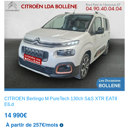
CITROEN Berlingo M PureTech 130ch S&S XTR EAT8
E6.d
14 990
€
À partir de 257€/mois