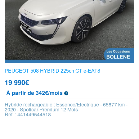
PEUGEOT 508 HYBRID 225ch GT e-EAT8
19 990
€
À partir de 342€/mois
Hybride rechargeable : Essence/Electrique - 65877 km -
2020 - Spoticar-Premium 12 Mois
Réf. : 441449544518