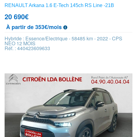
RENAULT Arkana 1.6 E-Tech 145ch RS Line -21B
20 690
€
À partir de 353€/mois
Hybride : Essence/Electrique - 58485 km - 2022 - CPS
NEO 12 MOIS
Réf. : 440423609633