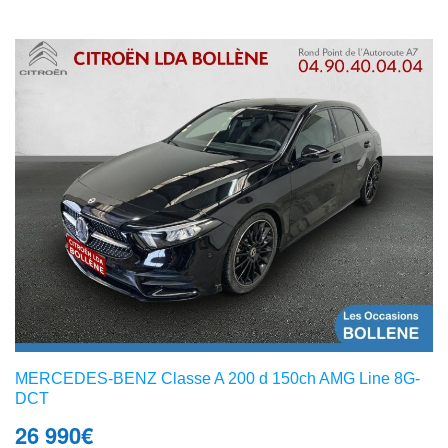
MERCEDES-BENZ Classe A 200 d 150ch AMG Line 8G-
DCT
26 990
€