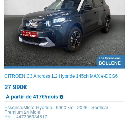
CITROEN C3 Aircross 1.2 Hybride 145ch MAX e-DCS6
27 990
€
À partir de 417€/mois
Essence/Micro-Hybride - 5000 km - 2026 - Spoticar-
Premium 24 Mois
Réf. : 447305934517