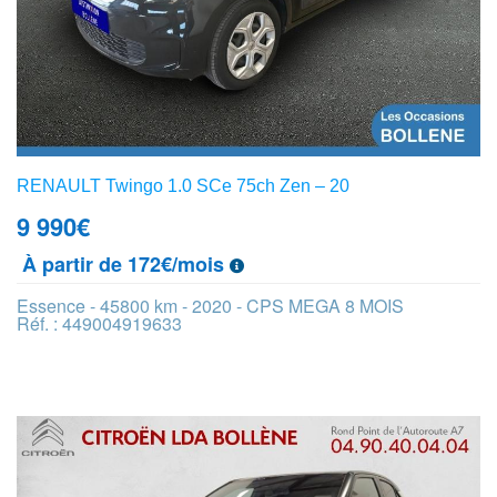
RENAULT Twingo 1.0 SCe 75ch Zen – 20
9 990
€
À partir de 172€/mois
Essence - 45800 km - 2020 - CPS MEGA 8 MOIS
Réf. : 449004919633