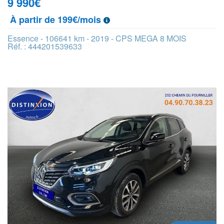
9 990
€
À partir de 199€/mois
Essence - 106641 km - 2019 - CPS MEGA 8 MOIS
Réf. : 444201539633