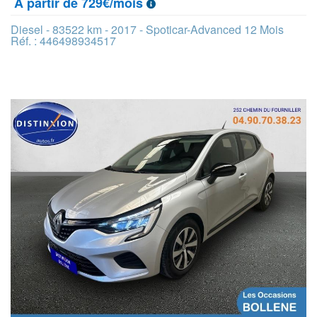
À partir de 729€/mois
Diesel - 83522 km - 2017 - Spoticar-Advanced 12 Mois
Réf. : 446498934517