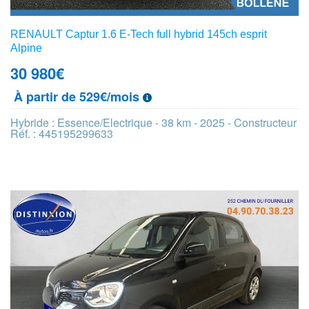
RENAULT Captur 1.6 E-Tech full hybrid 145ch esprit
Alpine
30 980
€
À partir de 529€/mois
Hybride : Essence/Electrique - 38 km - 2025 - Constructeur
Réf. : 445195299633