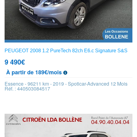
PEUGEOT 2008 1.2 PureTech 82ch E6.c Signature S&S
9 490
€
À partir de 189€/mois
Essence - 96211 km - 2019 - Spoticar-Advanced 12 Mois
Réf. : 440503084517