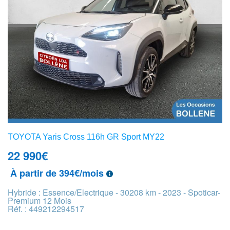
TOYOTA Yaris Cross 116h GR Sport MY22
22 990
€
À partir de 394€/mois
Hybride : Essence/Electrique - 30208 km - 2023 - Spoticar-
Premium 12 Mois
Réf. : 449212294517