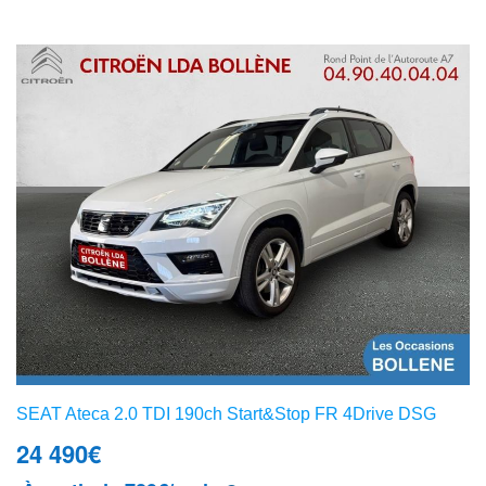
SEAT Ateca 2.0 TDI 190ch Start&Stop FR 4Drive DSG
24 490
€