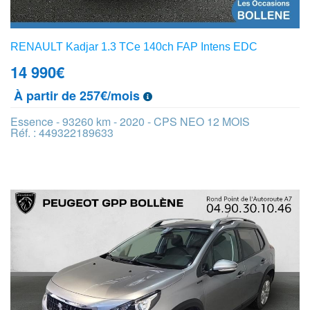
RENAULT Kadjar 1.3 TCe 140ch FAP Intens EDC
14 990
€
À partir de 257€/mois
Essence - 93260 km - 2020 - CPS NEO 12 MOIS
Réf. : 449322189633