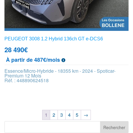
PEUGEOT 3008 1.2 Hybrid 136ch GT e-DCS6
28 490
€
À partir de 487€/mois
Essence/Micro-Hybride - 18355 km - 2024 - Spoticar-
Premium 12 Mois
Réf. : 448890624518
1
2
3
4
5
→