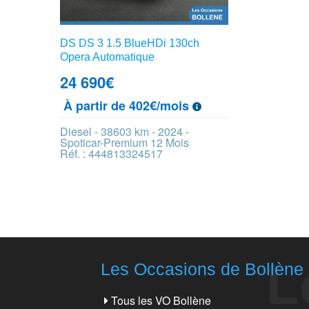
DS DS 3 1.5 BlueHDi 130ch
Opera Automatique
24 690
€
À partir de 402€/mois
Diesel - 38603 km - 2024 -
Spoticar-Premium 12 Mois
Réf. : 444813324517
Les Occasions de Bollène
Tous les VO Bollène