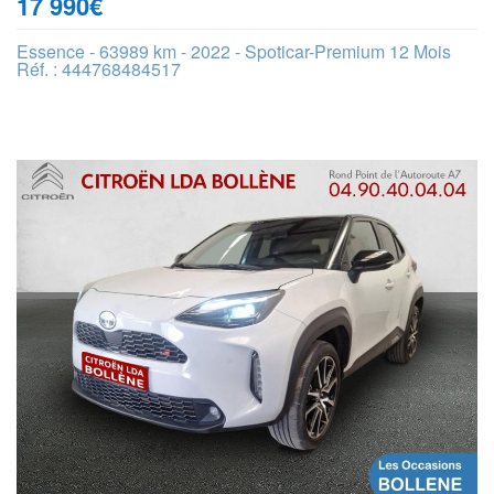
17 990
€
Essence - 63989 km - 2022 - Spoticar-Premium 12 Mois
Réf. : 444768484517