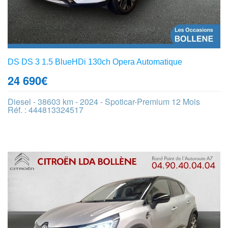
DS DS 3 1.5 BlueHDi 130ch Opera Automatique
24 690
€
Diesel - 38603 km - 2024 - Spoticar-Premium 12 Mois
Réf. : 444813324517