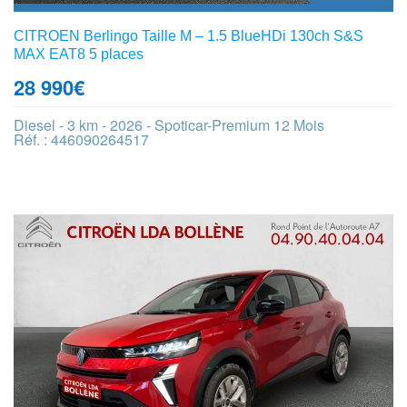
CITROEN Berlingo Taille M – 1.5 BlueHDi 130ch S&S
MAX EAT8 5 places
28 990
€
Diesel - 3 km - 2026 - Spoticar-Premium 12 Mois
Réf. : 446090264517