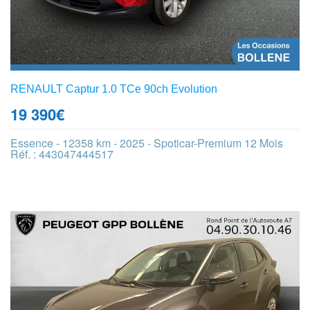
RENAULT Captur 1.0 TCe 90ch Evolution
19 390
€
Essence - 12358 km - 2025 - Spoticar-Premium 12 Mois
Réf. : 443047444517