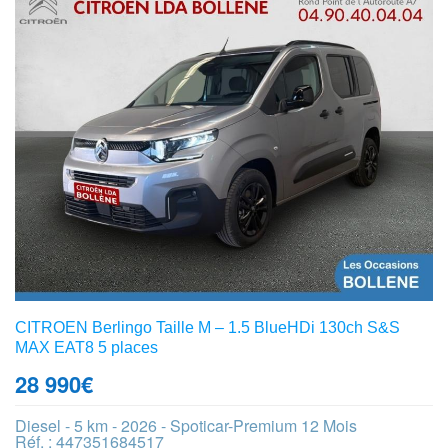
CITROEN Berlingo Taille M – 1.5 BlueHDi 130ch S&S
MAX EAT8 5 places
28 990
€
Diesel - 5 km - 2026 - Spoticar-Premium 12 Mois
Réf. : 447351684517