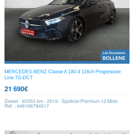
MERCEDES-BENZ Classe A 180 d 116ch Progressive
Line 7G-DCT
21 690
€
Diesel - 83353 km - 2019 - Spoticar-Premium 12 Mois
Réf. : 448166784517