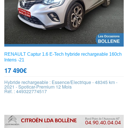
RENAULT Captur 1.6 E-Tech hybride rechargeable 160ch
Intens -21
17 490
€
Hybride rechargeable : Essence/Electrique - 48345 km -
2021 - Spoticar-Premium 12 Mois
Réf. : 449322774517