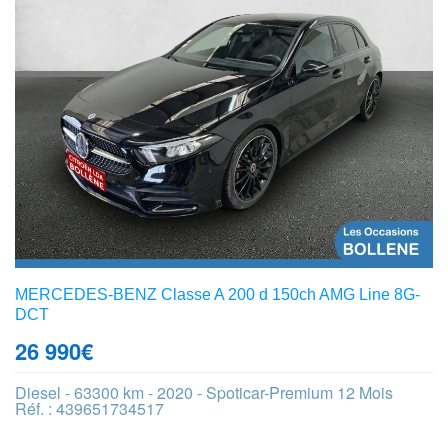
MERCEDES-BENZ Classe A 200 d 150ch AMG Line 8G-
DCT
26 990
€
Diesel - 63300 km - 2020 - Spoticar-Premium 12 Mois
Réf. : 439651734517