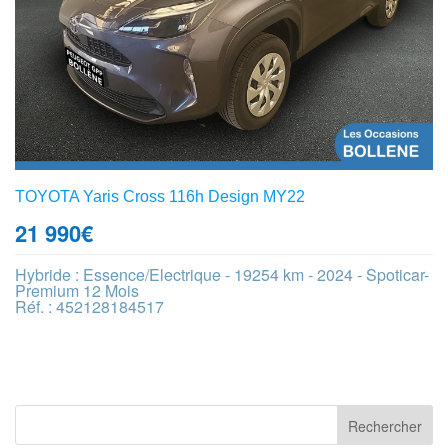
TOYOTA Yaris Cross 116h Design MY22
21 990
€
Hybride : Essence/Electrique - 19254 km - 2024 - Spoticar-
Premium 12 Mois
Réf. : 452128184517