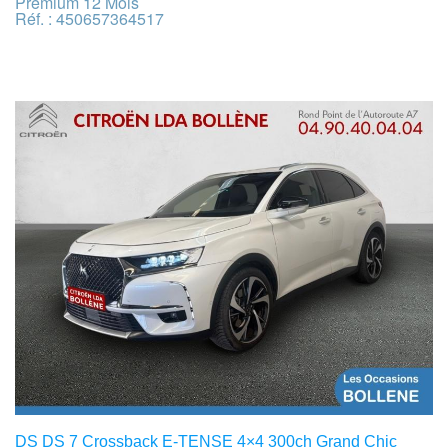
Premium 12 Mois
Réf. : 450657364517
DS DS 7 Crossback E-TENSE 4×4 300ch Grand Chic