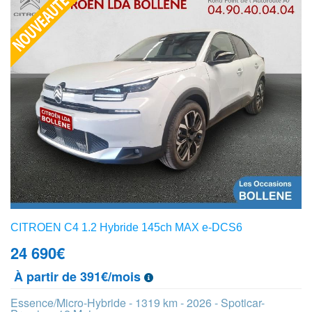
CITROEN C4 1.2 Hybride 145ch MAX e-DCS6
24 690
€
À partir de 391€/mois
Essence/Micro-Hybride - 1319 km - 2026 - Spoticar-