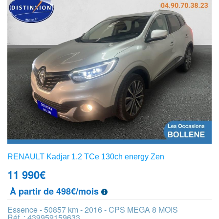
RENAULT Kadjar 1.2 TCe 130ch energy Zen
11 990
€
À partir de 498€/mois
Essence - 50857 km - 2016 - CPS MEGA 8 MOIS
Réf. : 439959159633