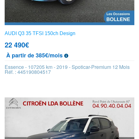
AUDI Q3 35 TFSI 150ch Design
22 490
€
À partir de 385€/mois
Essence - 107205 km - 2019 - Spoticar-Premium 12 Mois
Réf. : 445190804517