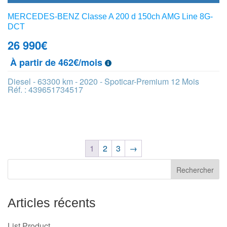
MERCEDES-BENZ Classe A 200 d 150ch AMG Line 8G-
DCT
26 990
€
À partir de 462€/mois
Diesel - 63300 km - 2020 - Spoticar-Premium 12 Mois
Réf. : 439651734517
1
2
3
→
Articles récents
List Product