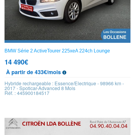
BMW Série 2 ActiveTourer 225xeA 224ch Lounge
14 490
€
À partir de 433€/mois
Hybride rechargeable : Essence/Electrique - 98966 km -
2017 - Spoticar-Advanced 8 Mois
Réf. : 445900184517