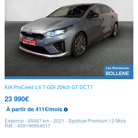
KIA ProCeed 1.6 T-GDI 204ch GT DCT7
23 990
€
À partir de 411€/mois
Essence - 65687 km - 2021 - Spoticar-Premium 12 Mois
Réf. : 439196954517