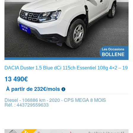
DACIA Duster 1.5 Blue dCi 115ch Essentiel 108g 4×2 – 19
13 490
€
À partir de 232€/mois
Diesel - 106886 km - 2020 - CPS MEGA 8 MOIS
Réf. : 443729559633