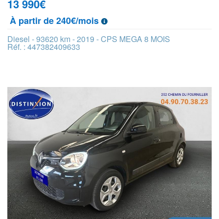
13 990
€
À partir de 240€/mois
Diesel - 93620 km - 2019 - CPS MEGA 8 MOIS
Réf. : 447382409633