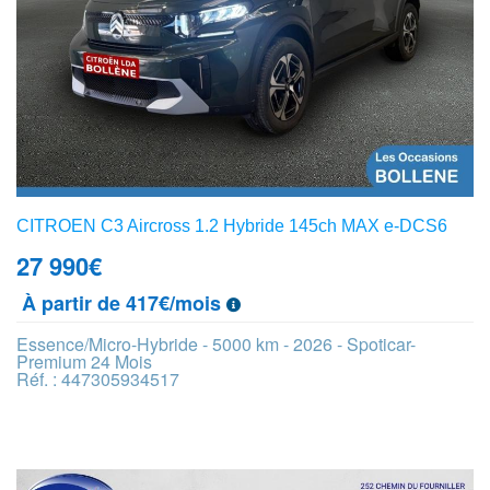
CITROEN C3 Aircross 1.2 Hybride 145ch MAX e-DCS6
27 990
€
À partir de 417€/mois
Essence/Micro-Hybride - 5000 km - 2026 - Spoticar-
Premium 24 Mois
Réf. : 447305934517