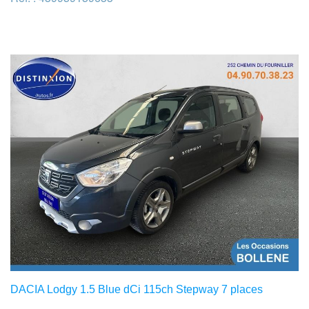
DACIA Lodgy 1.5 Blue dCi 115ch Stepway 7 places