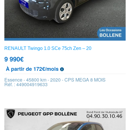
RENAULT Twingo 1.0 SCe 75ch Zen – 20
9 990
€
À partir de 172€/mois
Essence - 45800 km - 2020 - CPS MEGA 8 MOIS
Réf. : 449004919633