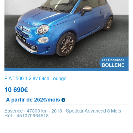
FIAT 500 1.2 8v 69ch Lounge
10 690
€
À partir de 252€/mois
Essence - 47300 km - 2018 - Spoticar-Advanced 8 Mois
Réf. : 451070964518