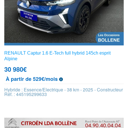
RENAULT Captur 1.6 E-Tech full hybrid 145ch esprit
Alpine
30 980
€
À partir de 529€/mois
Hybride : Essence/Electrique - 38 km - 2025 - Constructeur
Réf. : 445195299633