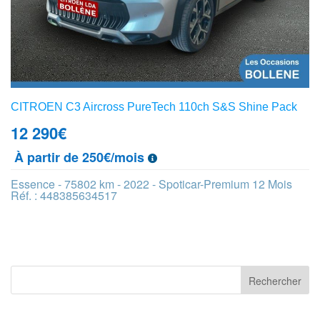
CITROEN C3 Aircross PureTech 110ch S&S Shine Pack
12 290
€
À partir de 250€/mois
Essence - 75802 km - 2022 - Spoticar-Premium 12 Mois
Réf. : 448385634517