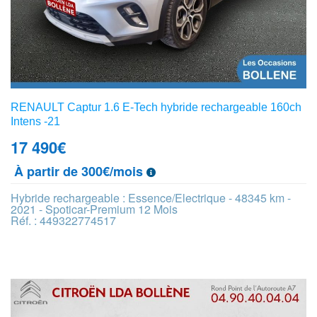
RENAULT Captur 1.6 E-Tech hybride rechargeable 160ch
Intens -21
17 490
€
À partir de 300€/mois
Hybride rechargeable : Essence/Electrique - 48345 km -
2021 - Spoticar-Premium 12 Mois
Réf. : 449322774517