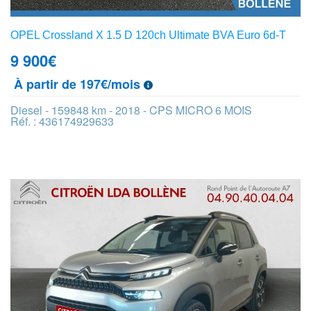
OPEL Crossland X 1.5 D 120ch Ultimate BVA Euro 6d-T
9 900
€
À partir de 197€/mois
Diesel - 159848 km - 2018 - CPS MICRO 6 MOIS
Réf. : 436174929633