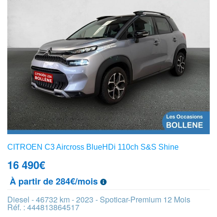
CITROEN C3 Aircross BlueHDi 110ch S&S Shine
16 490
€
À partir de 284€/mois
Diesel - 46732 km - 2023 - Spoticar-Premium 12 Mois
Réf. : 444813864517