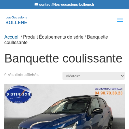
contact@les-occasions-bollene.fr
Recherche
de
produits
Accueil
/ Produit Équipements de série / Banquette
coulissante
Banquette coulissante
9 résultats affichés