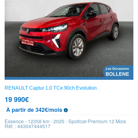
RENAULT Captur 1.0 TCe 90ch Evolution
19 990
€
À partir de 342€/mois
Essence - 12358 km - 2025 - Spoticar-Premium 12 Mois
Réf. : 443047444517