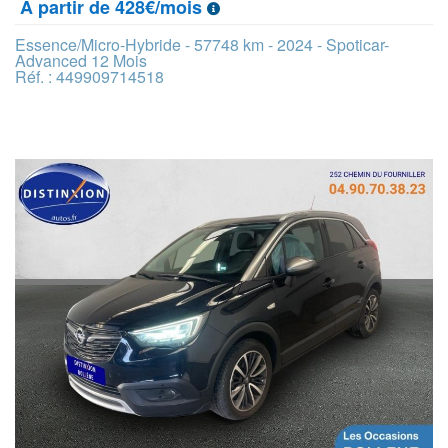
À partir de 428€/mois
Essence/Micro-Hybride - 57748 km - 2024 - Spoticar-
Advanced 12 Mois
Réf. : 449909714518