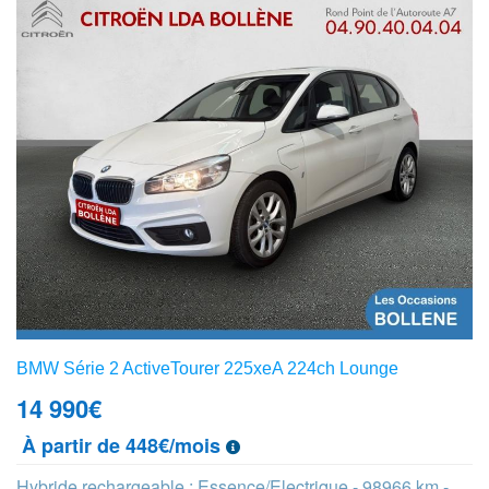
BMW Série 2 ActiveTourer 225xeA 224ch Lounge
14 990
€
À partir de 448€/mois
Hybride rechargeable : Essence/Electrique - 98966 km -