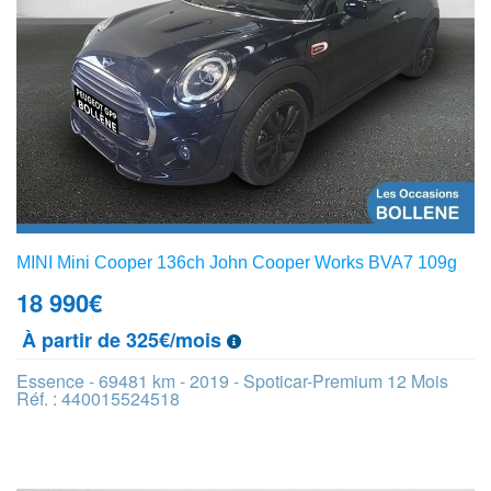
MINI Mini Cooper 136ch John Cooper Works BVA7 109g
18 990
€
À partir de 325€/mois
Essence - 69481 km - 2019 - Spoticar-Premium 12 Mois
Réf. : 440015524518