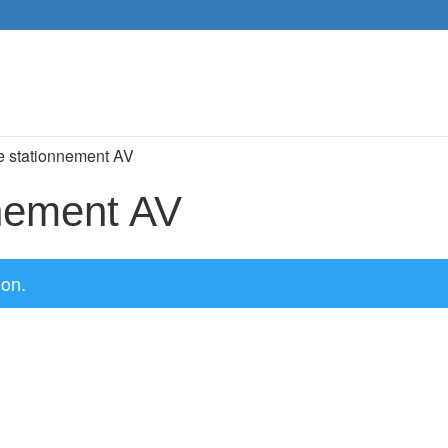
Recher
de
produit
e stationnement AV
nement AV
ion.