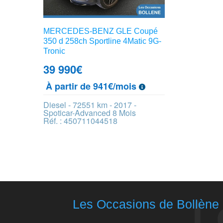
MERCEDES-BENZ GLE Coupé
350 d 258ch Sportline 4Matic 9G-
Tronic
39 990
€
À partir de 941€/mois
Diesel - 72551 km - 2017 -
Spoticar-Advanced 8 Mois
Réf. : 450711044518
Les Occasions de Bollène