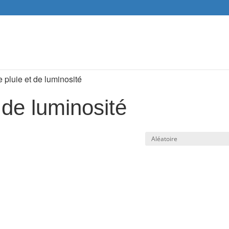
Recher
de
produit
 pluie et de luminosité
 de luminosité