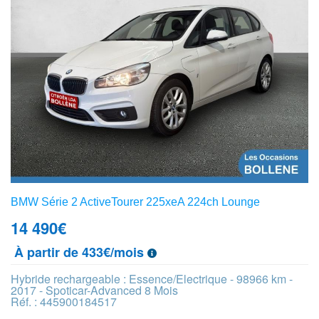
BMW Série 2 ActiveTourer 225xeA 224ch Lounge
14 490
€
À partir de 433€/mois
Hybride rechargeable : Essence/Electrique - 98966 km -
2017 - Spoticar-Advanced 8 Mois
Réf. : 445900184517