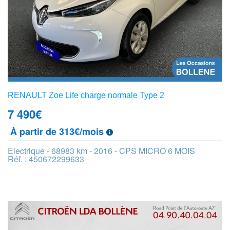
RENAULT Zoe Life charge normale Type 2
7 490
€
À partir de 313€/mois
Electrique - 68983 km - 2016 - CPS MICRO 6 MOIS
Réf. : 450672299633