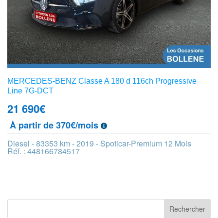
MERCEDES-BENZ Classe A 180 d 116ch Progressive
Line 7G-DCT
21 690
€
À partir de 370€/mois
Diesel - 83353 km - 2019 - Spoticar-Premium 12 Mois
Réf. : 448166784517