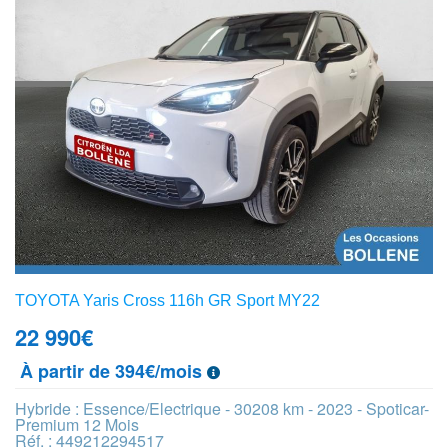
TOYOTA Yaris Cross 116h GR Sport MY22
22 990
€
À partir de 394€/mois
Hybride : Essence/Electrique - 30208 km - 2023 - Spoticar-
Premium 12 Mois
Réf. : 449212294517