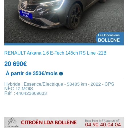
RENAULT Arkana 1.6 E-Tech 145ch RS Line -21B
20 690
€
À partir de 353€/mois
Hybride : Essence/Electrique - 58485 km - 2022 - CPS
NEO 12 MOIS
Réf. : 440423609633