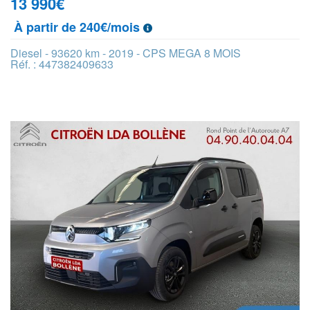
13 990
€
À partir de 240€/mois
Diesel - 93620 km - 2019 - CPS MEGA 8 MOIS
Réf. : 447382409633