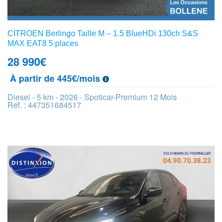
CITROEN Berlingo Taille M – 1.5 BlueHDi 130ch S&S
MAX EAT8 5 places
28 990
€
À partir de 445€/mois
Diesel - 5 km - 2026 - Spoticar-Premium 12 Mois
Réf. : 447351684517