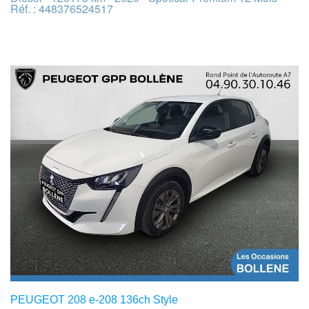
Réf. : 448376524517
PEUGEOT 208 e-208 136ch Style