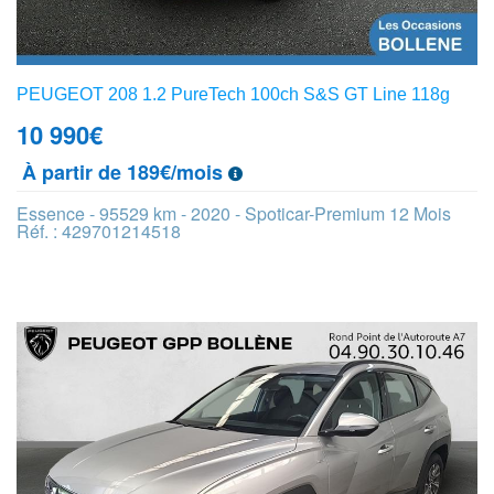
PEUGEOT 208 1.2 PureTech 100ch S&S GT Line 118g
10 990
€
À partir de 189€/mois
Essence - 95529 km - 2020 - Spoticar-Premium 12 Mois
Réf. : 429701214518