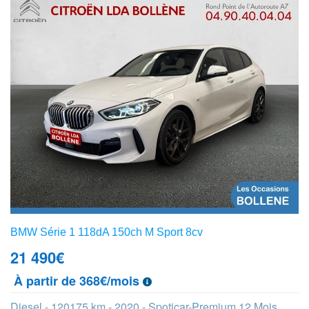
BMW Série 1 118dA 150ch M Sport 8cv
21 490
€
À partir de 368€/mois
Diesel - 120175 km - 2020 - Spoticar-Premium 12 Mois