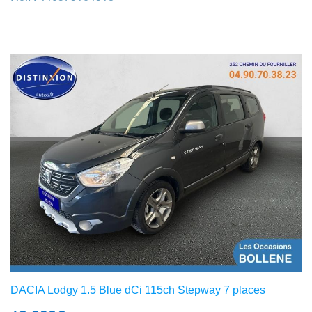
DACIA Lodgy 1.5 Blue dCi 115ch Stepway 7 places