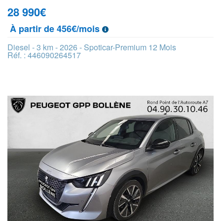
28 990
€
À partir de 456€/mois
Diesel - 3 km - 2026 - Spoticar-Premium 12 Mois
Réf. : 446090264517