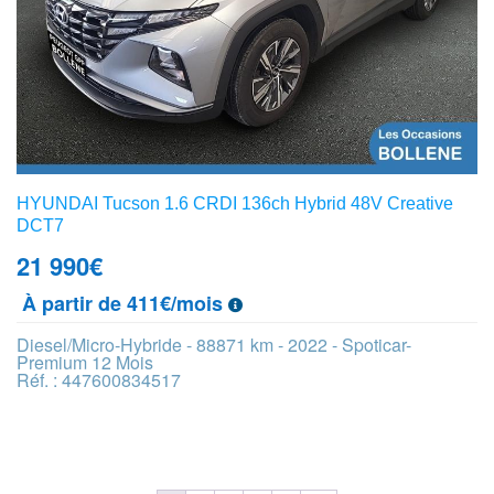
HYUNDAI Tucson 1.6 CRDI 136ch Hybrid 48V Creative
DCT7
21 990
€
À partir de 411€/mois
Diesel/Micro-Hybride - 88871 km - 2022 - Spoticar-
Premium 12 Mois
Réf. : 447600834517