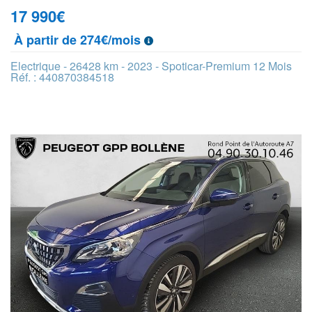
17 990
€
À partir de 274€/mois
Electrique - 26428 km - 2023 - Spoticar-Premium 12 Mois
Réf. : 440870384518