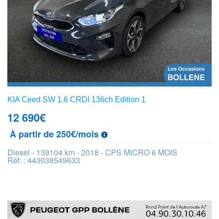
KIA Ceed SW 1.6 CRDI 136ch Edition 1
12 690
€
À partir de 250€/mois
Diesel - 139104 km - 2018 - CPS MICRO 6 MOIS
Réf. : 443038549633