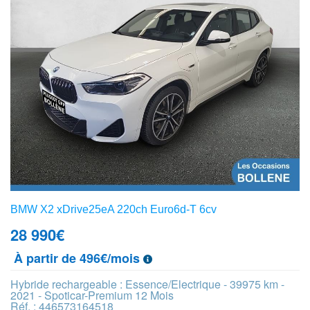
BMW X2 xDrive25eA 220ch Euro6d-T 6cv
28 990
€
À partir de 496€/mois
Hybride rechargeable : Essence/Electrique - 39975 km -
2021 - Spoticar-Premium 12 Mois
Réf. : 446573164518