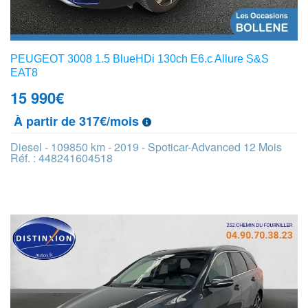
PEUGEOT 3008 1.5 BlueHDi 130ch E6.c Allure S&S
EAT8
15 990
€
À partir de 317€/mois
Diesel - 109850 km - 2019 - Spoticar-Advanced 12 Mois
Réf. : 448241604518