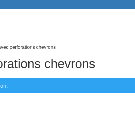
Recher
de
produit
avec perforations chevrons
orations chevrons
ion.