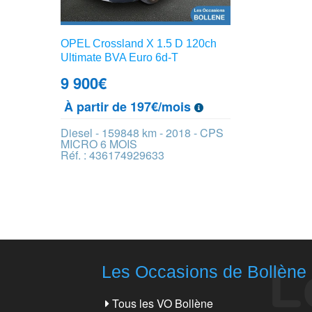
OPEL Crossland X 1.5 D 120ch
Ultimate BVA Euro 6d-T
9 900
€
À partir de 197€/mois
Diesel - 159848 km - 2018 - CPS
MICRO 6 MOIS
Réf. : 436174929633
Les Occasions de Bollène
Tous les VO Bollène