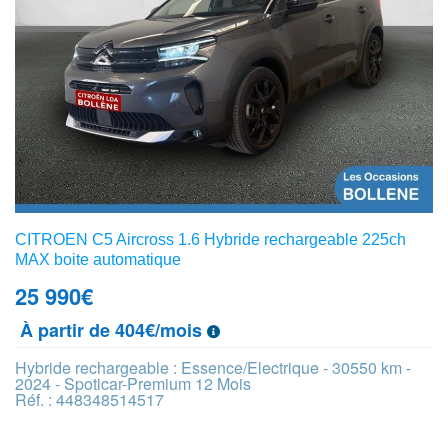
CITROEN C5 Aircross 1.6 Hybride rechargeable 225ch
MAX boite automatique
25 990
€
À partir de 404€/mois
Hybride rechargeable : Essence/Electrique - 30550 km -
2024 - Spoticar-Premium 12 Mois
Réf. : 448348514517