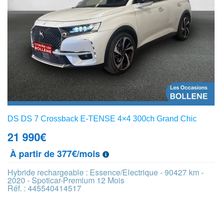
DS DS 7 Crossback E-TENSE 4×4 300ch Grand Chic
21 990
€
À partir de 377€/mois
Hybride rechargeable : Essence/Electrique - 90427 km -
2020 - Spoticar-Premium 12 Mois
Réf. : 445540414517