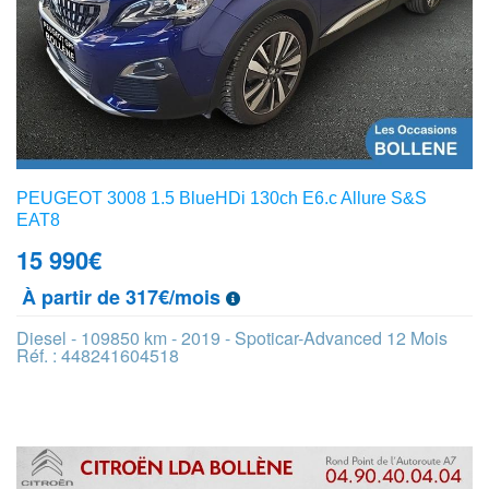
PEUGEOT 3008 1.5 BlueHDi 130ch E6.c Allure S&S
EAT8
15 990
€
À partir de 317€/mois
Diesel - 109850 km - 2019 - Spoticar-Advanced 12 Mois
Réf. : 448241604518