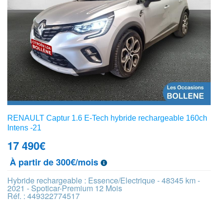
RENAULT Captur 1.6 E-Tech hybride rechargeable 160ch
Intens -21
17 490
€
À partir de 300€/mois
Hybride rechargeable : Essence/Electrique - 48345 km -
2021 - Spoticar-Premium 12 Mois
Réf. : 449322774517