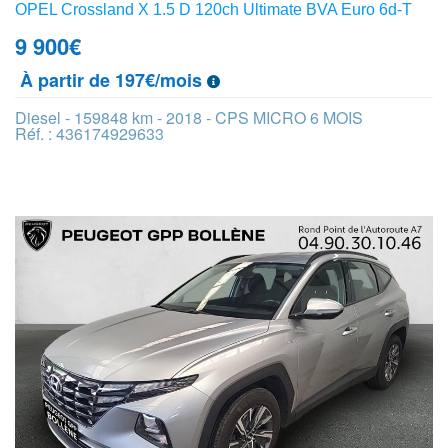
OPEL Crossland X 1.5 D 120ch Ultimate BVA Euro 6d-T
9 900
€
À partir de 197€/mois
Diesel - 159848 km - 2018 - CPS MICRO 6 MOIS
Réf. : 436174929633