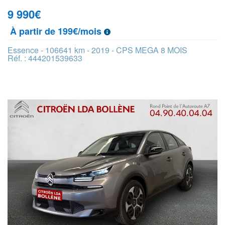
9 990
€
À partir de 199€/mois
Essence - 106641 km - 2019 - CPS MEGA 8 MOIS
Réf. : 444201539633