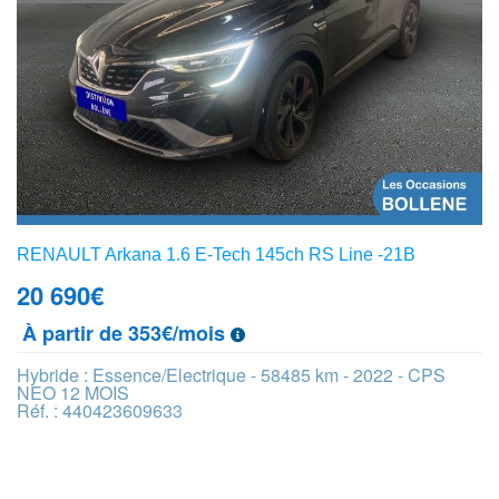
RENAULT Arkana 1.6 E-Tech 145ch RS Line -21B
20 690
€
À partir de 353€/mois
Hybride : Essence/Electrique - 58485 km - 2022 - CPS
NEO 12 MOIS
Réf. : 440423609633