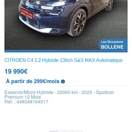
CITROEN C4 1.2 Hybride 136ch S&S MAX Automatique
19 990
€
À partir de 299€/mois
Essence/Micro-Hybride - 22060 km - 2025 - Spoticar-
Premium 12 Mois
Réf. : 448348164517