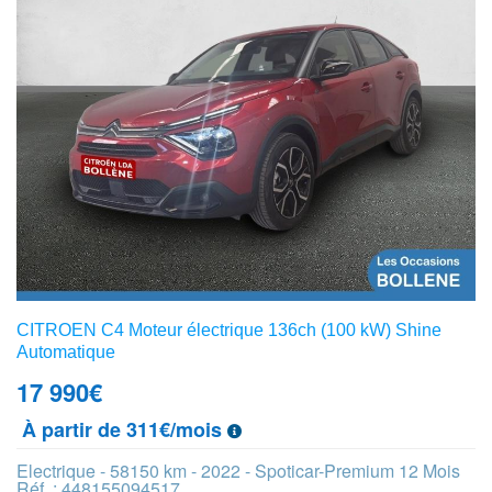
CITROEN C4 Moteur électrique 136ch (100 kW) Shine
Automatique
17 990
€
À partir de 311€/mois
Electrique - 58150 km - 2022 - Spoticar-Premium 12 Mois
Réf. : 448155094517