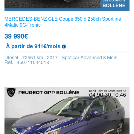
MERCEDES-BENZ GLE Coupé 350 d 258ch Sportline
4Matic 9G-Tronic
39 990
€
À partir de 941€/mois
Diesel - 72551 km - 2017 - Spoticar-Advanced 8 Mois
Réf. : 450711044518