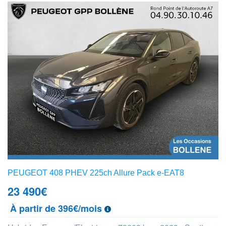
PEUGEOT 408 PHEV 225ch Allure Pack e-EAT8
23 490
€
À partir de 396€/mois