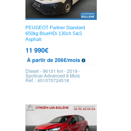
PEUGEOT Partner Standard
650kg BlueHDi 130ch S&S
Asphalt
11 990
€
À partir de 206€/mois
Diesel - 96151 km - 2019 -
Spoticar-Advanced 8 Mois
Réf. : 451070724518