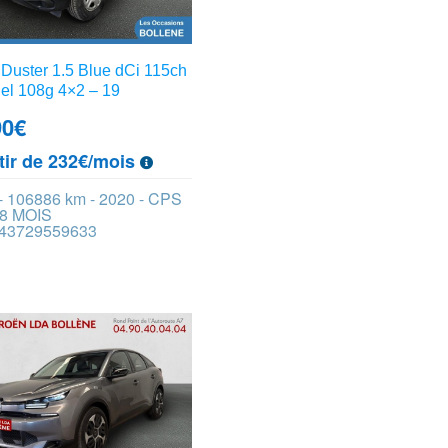
Duster 1.5 Blue dCi 115ch
el 108g 4×2 – 19
90
€
tir de 232€/mois
 - 106886 km - 2020 - CPS
8 MOIS
 443729559633