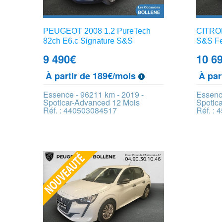
PEUGEOT 2008 1.2 PureTech
CITROE
82ch E6.c Signature S&S
S&S Fe
9 490
€
10 6
À partir de 189€/mois
À par
Essence - 96211 km - 2019 -
Essenc
Spoticar-Advanced 12 Mois
Spotic
Réf. : 440503084517
Réf. :