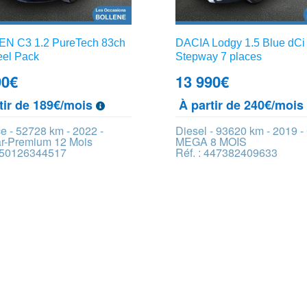
N C3 1.2 PureTech 83ch
DACIA Lodgy 1.5 Blue dCi
el Pack
Stepway 7 places
90
€
13 990
€
tir de 189€/mois
À partir de 240€/moi
e - 52728 km - 2022 -
Diesel - 93620 km - 2019 
ar-Premium 12 Mois
MEGA 8 MOIS
 450126344517
Réf. : 447382409633