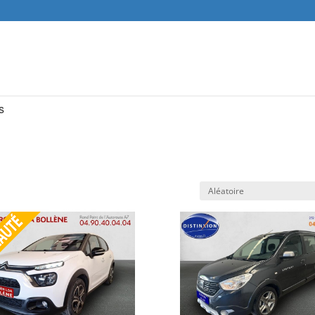
Recher
de
produit
s