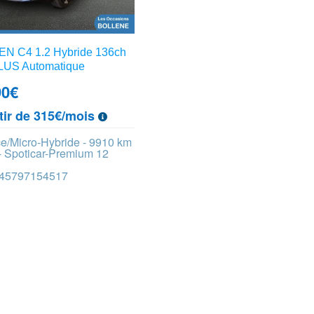
N C4 1.2 Hybride 136ch
US Automatique
90
€
tir de 315€/mois
e/Micro-Hybride - 9910 km
- Spoticar-Premium 12
 445797154517