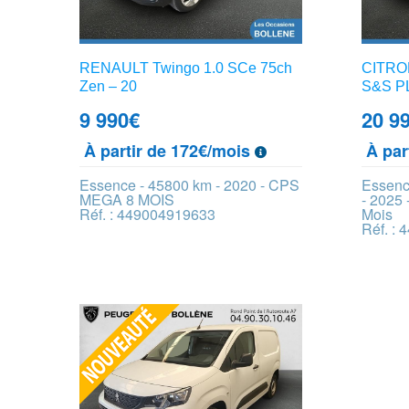
RENAULT Twingo 1.0 SCe 75ch
CITROE
Zen – 20
S&S PL
9 990
€
20 9
À partir de 172€/mois
À par
Essence - 45800 km - 2020 - CPS
Essenc
MEGA 8 MOIS
- 2025 
Réf. : 449004919633
Mois
Réf. :