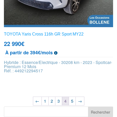
TOYOTA Yaris Cross 116h GR Sport MY22
22 990
€
À partir de 394€/mois
Hybride : Essence/Electrique - 30208 km - 2023 - Spoticar-
Premium 12 Mois
Réf. : 449212294517
←
1
2
3
4
5
→