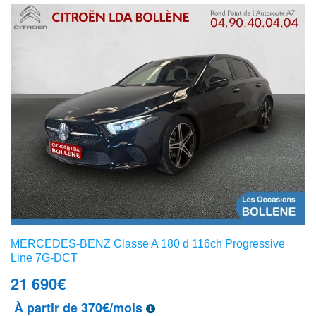
MERCEDES-BENZ Classe A 180 d 116ch Progressive
Line 7G-DCT
21 690
€
À partir de 370€/mois