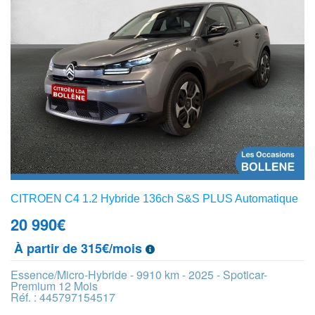
CITROEN C4 1.2 Hybride 136ch S&S PLUS Automatique
20 990
€
À partir de 315€/mois
Essence/Micro-Hybride - 9910 km - 2025 - Spoticar-
Premium 12 Mois
Réf. : 445797154517