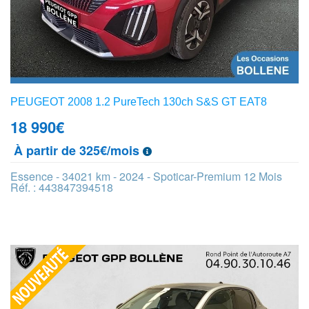
PEUGEOT 2008 1.2 PureTech 130ch S&S GT EAT8
18 990
€
À partir de 325€/mois
Essence - 34021 km - 2024 - Spoticar-Premium 12 Mois
Réf. : 443847394518