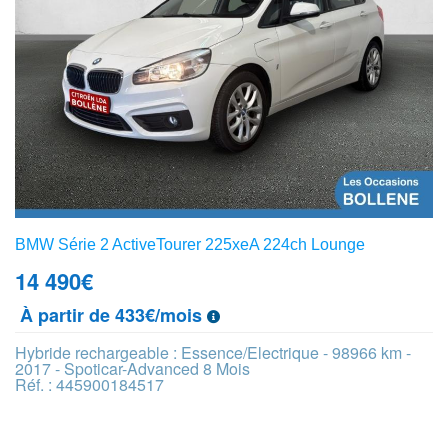
BMW Série 2 ActiveTourer 225xeA 224ch Lounge
14 490
€
À partir de 433€/mois
Hybride rechargeable : Essence/Electrique - 98966 km -
2017 - Spoticar-Advanced 8 Mois
Réf. : 445900184517