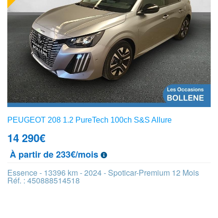
PEUGEOT 208 1.2 PureTech 100ch S&S Allure
14 290
€
À partir de 233€/mois
Essence - 13396 km - 2024 - Spoticar-Premium 12 Mois
Réf. : 450888514518