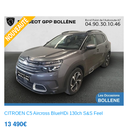
CITROEN C5 Aircross BlueHDi 130ch S&S Feel
13 490
€