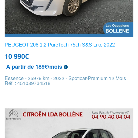
PEUGEOT 208 1.2 PureTech 75ch S&S Like 2022
10 990
€
À partir de 189€/mois
Essence - 25979 km - 2022 - Spoticar-Premium 12 Mois
Réf. : 451089734518