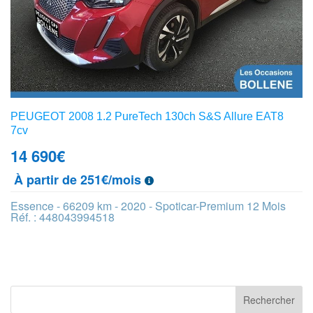
PEUGEOT 2008 1.2 PureTech 130ch S&S Allure EAT8
7cv
14 690
€
À partir de 251€/mois
Essence - 66209 km - 2020 - Spoticar-Premium 12 Mois
Réf. : 448043994518