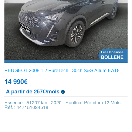
PEUGEOT 2008 1.2 PureTech 130ch S&S Allure EAT8
14 990
€
À partir de 257€/mois
Essence - 51207 km - 2020 - Spoticar-Premium 12 Mois
Réf. : 447151084518