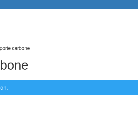
Recher
de
produit
 porte carbone
rbone
ion.