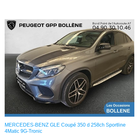
MERCEDES-BENZ GLE Coupé 350 d 258ch Sportline
4Matic 9G-Tronic