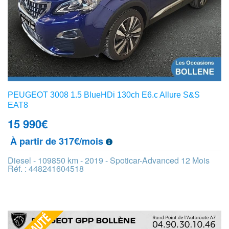
PEUGEOT 3008 1.5 BlueHDi 130ch E6.c Allure S&S
EAT8
15 990
€
À partir de 317€/mois
Diesel - 109850 km - 2019 - Spoticar-Advanced 12 Mois
Réf. : 448241604518