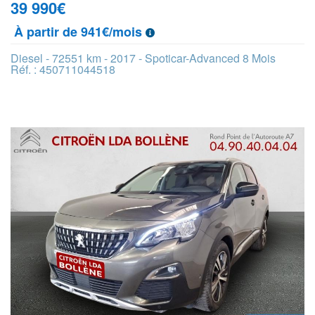
39 990
€
À partir de 941€/mois
Diesel - 72551 km - 2017 - Spoticar-Advanced 8 Mois
Réf. : 450711044518