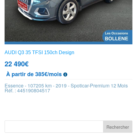
AUDI Q3 35 TFSI 150ch Design
22 490
€
À partir de 385€/mois
Essence - 107205 km - 2019 - Spoticar-Premium 12 Mois
Réf. : 445190804517