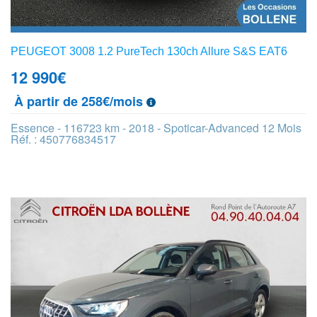
PEUGEOT 3008 1.2 PureTech 130ch Allure S&S EAT6
12 990
€
À partir de 258€/mois
Essence - 116723 km - 2018 - Spoticar-Advanced 12 Mois
Réf. : 450776834517