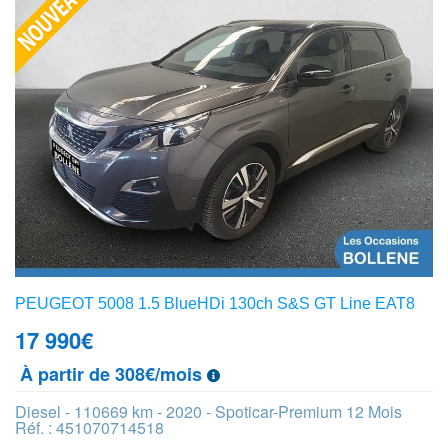
PEUGEOT 5008 1.5 BlueHDi 130ch S&S GT Line EAT8
17 990
€
À partir de 308€/mois
Diesel - 110669 km - 2020 - Spoticar-Premium 12 Mois
Réf. : 451070714518