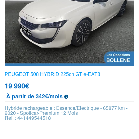
PEUGEOT 508 HYBRID 225ch GT e-EAT8
19 990
€
À partir de 342€/mois
Hybride rechargeable : Essence/Electrique - 65877 km -
2020 - Spoticar-Premium 12 Mois
Réf. : 441449544518