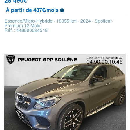
28 490
€
À partir de 487€/mois
Essence/Micro-Hybride - 18355 km - 2024 - Spoticar-
Premium 12 Mois
Réf. : 448890624518