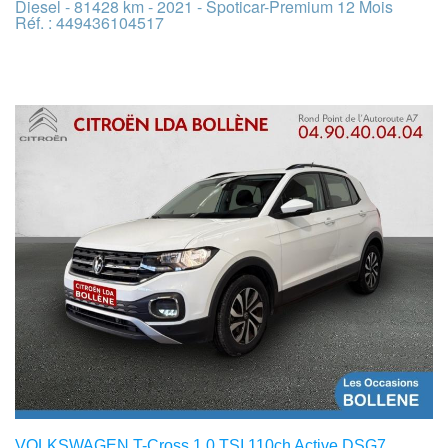
Diesel - 81428 km - 2021 - Spoticar-Premium 12 Mois
Réf. : 449436104517
VOLKSWAGEN T-Cross 1.0 TSI 110ch Active DSG7