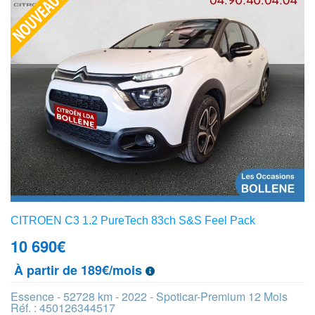
CITROEN C3 1.2 PureTech 83ch S&S Feel Pack
10 690
€
À partir de 189€/mois
Essence - 52728 km - 2022 - Spoticar-Premium 12 Mois
Réf. : 450126344517