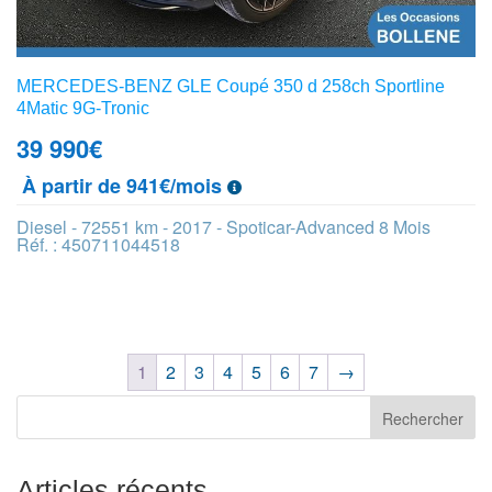
MERCEDES-BENZ GLE Coupé 350 d 258ch Sportline
4Matic 9G-Tronic
39 990
€
À partir de 941€/mois
Diesel - 72551 km - 2017 - Spoticar-Advanced 8 Mois
Réf. : 450711044518
1
2
3
4
5
6
7
→
Articles récents