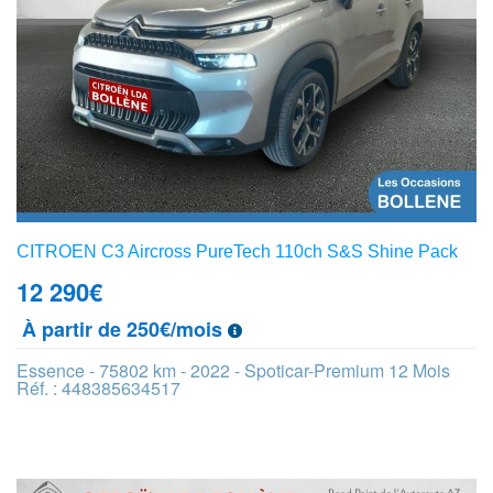
CITROEN C3 Aircross PureTech 110ch S&S Shine Pack
12 290
€
À partir de 250€/mois
Essence - 75802 km - 2022 - Spoticar-Premium 12 Mois
Réf. : 448385634517