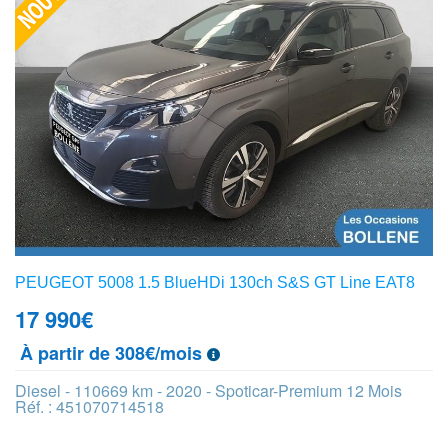
PEUGEOT 5008 1.5 BlueHDi 130ch S&S GT Line EAT8
17 990
€
À partir de 308€/mois
Diesel - 110669 km - 2020 - Spoticar-Premium 12 Mois
Réf. : 451070714518