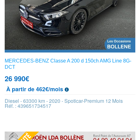
MERCEDES-BENZ Classe A 200 d 150ch AMG Line 8G-
DCT
26 990
€
À partir de 462€/mois
Diesel - 63300 km - 2020 - Spoticar-Premium 12 Mois
Réf. : 439651734517