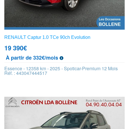
RENAULT Captur 1.0 TCe 90ch Evolution
19 390
€
À partir de 332€/mois
Essence - 12358 km - 2025 - Spoticar-Premium 12 Mois
Réf. : 443047444517