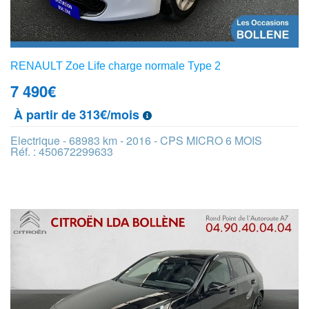
RENAULT Zoe Life charge normale Type 2
7 490
€
À partir de 313€/mois
Electrique - 68983 km - 2016 - CPS MICRO 6 MOIS
Réf. : 450672299633