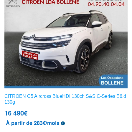
CITROEN C5 Aircross BlueHDi 130ch S&S C-Series E6.d
130g
16 490
€
À partir de 283€/mois