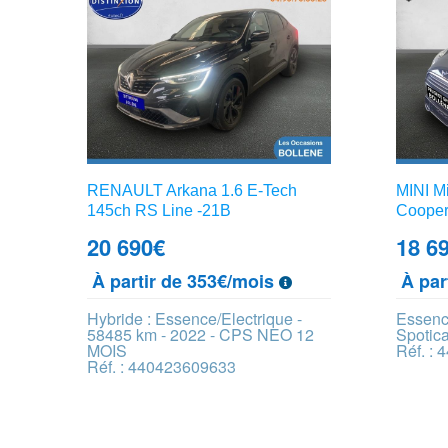
RENAULT Arkana 1.6 E-Tech
MINI M
145ch RS Line -21B
Cooper
20 690
€
18 6
À partir de 353€/mois
À par
Hybride : Essence/Electrique -
Essenc
58485 km - 2022 - CPS NEO 12
Spotic
MOIS
Réf. :
Réf. : 440423609633