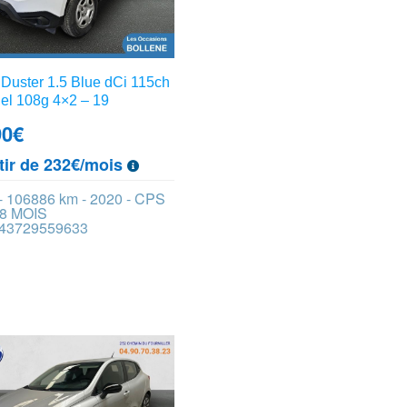
Duster 1.5 Blue dCi 115ch
el 108g 4×2 – 19
90
€
tir de 232€/mois
 - 106886 km - 2020 - CPS
8 MOIS
 443729559633