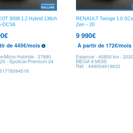
T 3008 1.2 Hybrid 136ch
RENAULT Twingo 1.0 SCe
 e-DCS6
Zen – 20
90
€
9 990
€
tir de 445€/mois
À partir de 172€/moi
e/Micro-Hybride - 27880
Essence - 45800 km - 202
25 - Spoticar-Premium 24
MEGA 8 MOIS
Réf. : 449004919633
 451778394518