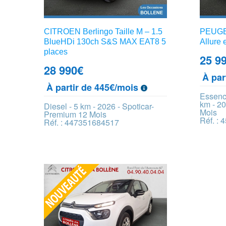
CITROEN Berlingo Taille M – 1.5
PEUGEO
BlueHDi 130ch S&S MAX EAT8 5
Allure
places
25 9
28 990
€
À par
À partir de 445€/mois
Essenc
km - 20
Diesel - 5 km - 2026 - Spoticar-
Mois
Premium 12 Mois
Réf. :
Réf. : 447351684517