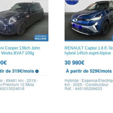
ini Cooper 136ch John
RENAULT Captur 1.6 E-Tec
 Works BVA7 109g
hybrid 145ch esprit Alpine
90
€
30 980
€
tir de 319€/mois
À partir de 529€/moi
e - 69481 km - 2019 -
Hybride : Essence/Electriq
ar-Premium 12 Mois
km - 2025 - Constructeur
 440015524518
Réf. : 445195299633