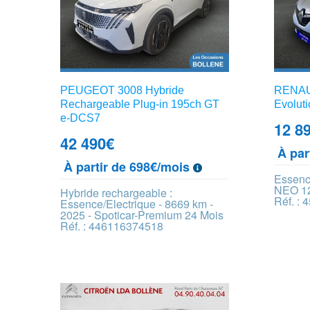
PEUGEOT 3008 Hybride
RENAUL
Rechargeable Plug-in 195ch GT
Evoluti
e-DCS7
12 8
42 490
€
À par
À partir de 698€/mois
Essenc
NEO 1
Hybride rechargeable :
Réf. :
Essence/Electrique - 8669 km -
2025 - Spoticar-Premium 24 Mois
Réf. : 446116374518