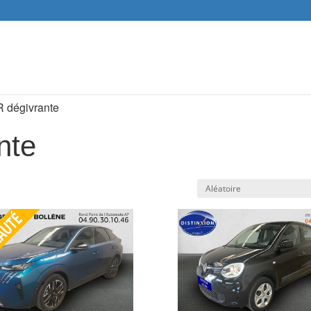
Recher
de
produit
R dégivrante
nte