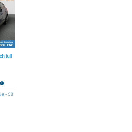
h full
s
ue - 38