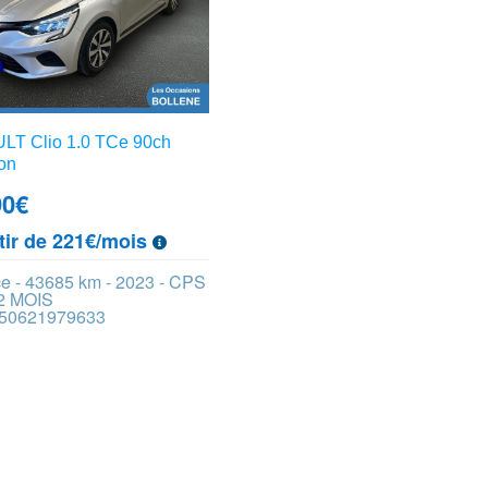
T Clio 1.0 TCe 90ch
on
90
€
tir de 221€/mois
e - 43685 km - 2023 - CPS
2 MOIS
 450621979633