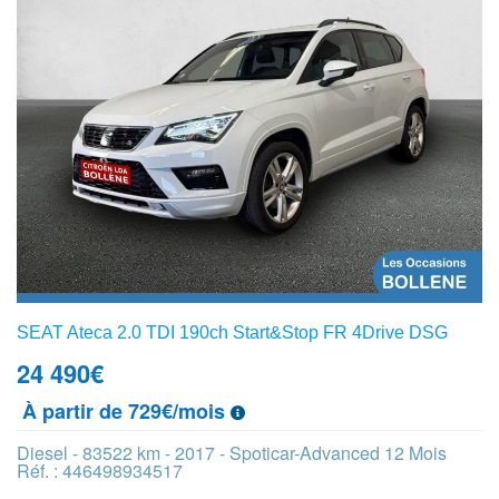
SEAT Ateca 2.0 TDI 190ch Start&Stop FR 4Drive DSG
24 490
€
À partir de 729€/mois
Diesel - 83522 km - 2017 - Spoticar-Advanced 12 Mois
Réf. : 446498934517