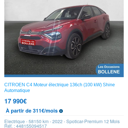
CITROEN C4 Moteur électrique 136ch (100 kW) Shine
Automatique
17 990
€
À partir de 311€/mois
Electrique - 58150 km - 2022 - Spoticar-Premium 12 Mois
Réf. : 448155094517