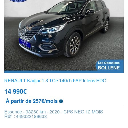
RENAULT Kadjar 1.3 TCe 140ch FAP Intens EDC
14 990
€
À partir de 257€/mois
Essence - 93260 km - 2020 - CPS NEO 12 MOIS
Réf. : 449322189633