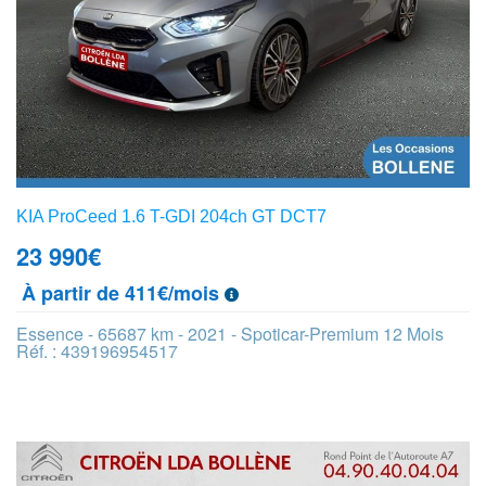
KIA ProCeed 1.6 T-GDI 204ch GT DCT7
23 990
€
À partir de 411€/mois
Essence - 65687 km - 2021 - Spoticar-Premium 12 Mois
Réf. : 439196954517