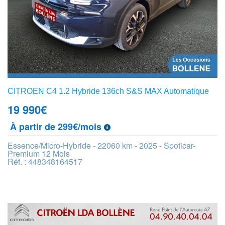
CITROEN C4 1.2 Hybride 136ch S&S MAX Automatique
19 990
€
À partir de 299€/mois
Essence/Micro-Hybride - 22060 km - 2025 - Spoticar-
Premium 12 Mois
Réf. : 448348164517