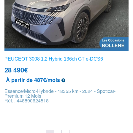
PEUGEOT 3008 1.2 Hybrid 136ch GT e-DCS6
28 490
€
À partir de 487€/mois
Essence/Micro-Hybride - 18355 km - 2024 - Spoticar-
Premium 12 Mois
Réf. : 448890624518